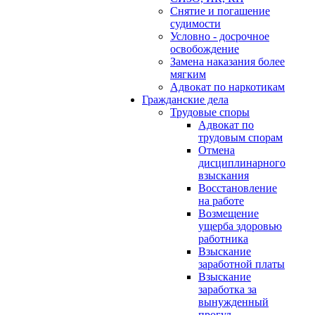
Снятие и погашение
судимости
Условно - досрочное
освобождение
Замена наказания более
мягким
Адвокат по наркотикам
Гражданские дела
Трудовые споры
Адвокат по
трудовым спорам
Отмена
дисциплинарного
взыскания
Восстановление
на работе
Возмещение
ущерба здоровью
работника
Взыскание
заработной платы
Взыскание
заработка за
вынужденный
прогул