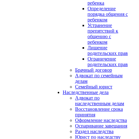
ребенка
Определение
порядка общения с
ребенком
Устранение
препятствий к
общению с
ребенком
Лишение
родительских прав
Ограничение
родительских прав
Брачный договор
Адвокат по семейным
делам
Семейный юрист
Наследственные дела
Адвокат по
наследственным делам
Восстановление срока
принятия
Оформление наследства
Оспаривание завещания
Раздел наследства
Юрист по наследству