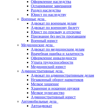
Оформление наследства
Оспаривание завещания
Раздел наследства
Юрист по наследству
Военные дела
Адвокат по военным делам
Адвокат по военному билету
Юрист по призыву и отсрочке
Признание без вести пропавшим
Военный юрист
Медицинские дела
Адвокат по медицинским делам
Врачебная ошибка и халатность
Оформление инвалидности
Утрата трудоспособности
Медицинский юрист
Административные дела
Адвокат по административным делам
Незаконный оборот наркотиков
Мелкое хищение
Хранение и ношение оружия
Мелкое хулиганство
Административный юрист
Автомобильные дела
Автоадвокат