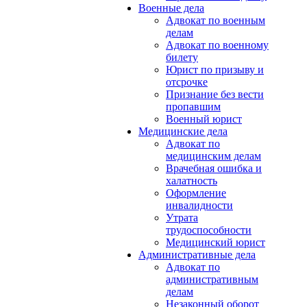
Военные дела
Адвокат по военным
делам
Адвокат по военному
билету
Юрист по призыву и
отсрочке
Признание без вести
пропавшим
Военный юрист
Медицинские дела
Адвокат по
медицинским делам
Врачебная ошибка и
халатность
Оформление
инвалидности
Утрата
трудоспособности
Медицинский юрист
Административные дела
Адвокат по
административным
делам
Незаконный оборот