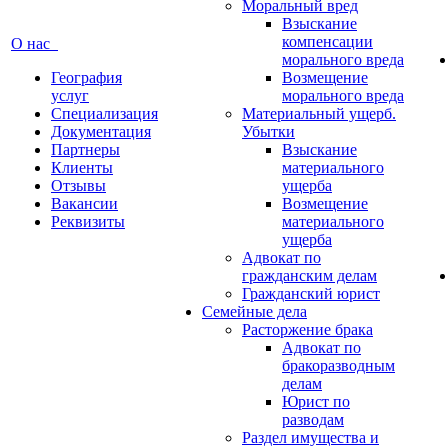
Моральный вред
Взыскание
компенсации
О нас
морального вреда
География
Возмещение
услуг
морального вреда
Специализация
Материальный ущерб.
Документация
Убытки
Партнеры
Взыскание
Клиенты
материального
Отзывы
ущерба
Вакансии
Возмещение
Реквизиты
материального
ущерба
Адвокат по
гражданским делам
Гражданский юрист
Семейные дела
Расторжение брака
Адвокат по
бракоразводным
делам
Юрист по
разводам
Раздел имущества и