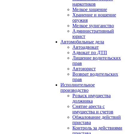
наркотиков
Мелкое хищение
Хранение и ношение
оружия
Мелкое хулиганство
Административный
юрист
Автомобильные дела
Автоадвокат
Адвокат по ДТП
Лишение водительских
прав
Автоюрист
Возврат водительских
прав
Исполнительное
производство
Розыск имущества
должника
Снятие ареста с
имущества и счетов
Обжалование действий
пристава
Контроль за действиями
пристава