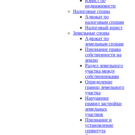
Юрист по
недвижимости
Налоговые споры
Адвокат по
налоговым спорам
Налоговый юрист
Земельные споры
Адвокат по
земельным спорам
Признание права
собственности на
землю
Раздел земельного
участка между
собственниками
Определение
границ земельного
участка
Нарушение
правил застройки
земельных
участков
Признание и
установление
сервитута