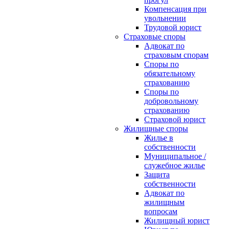
Компенсация при
увольнении
Трудовой юрист
Страховые споры
Адвокат по
страховым спорам
Споры по
обязательному
страхованию
Споры по
добровольному
страхованию
Страховой юрист
Жилищные споры
Жилье в
собственности
Муниципальное /
служебное жилье
Защита
собственности
Адвокат по
жилищным
вопросам
Жилищный юрист