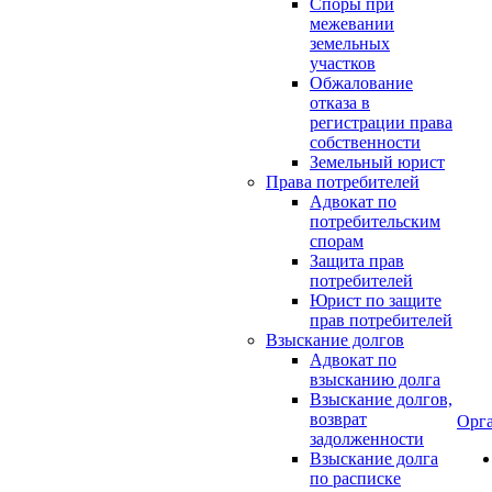
Споры при
межевании
земельных
участков
Обжалование
отказа в
регистрации права
собственности
Земельный юрист
Права потребителей
Адвокат по
потребительским
спорам
Защита прав
потребителей
Юрист по защите
прав потребителей
Взыскание долгов
Адвокат по
взысканию долга
Взыскание долгов,
возврат
Орг
задолженности
Взыскание долга
по расписке