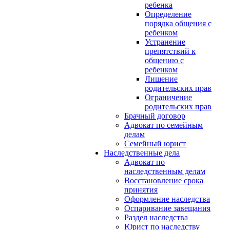
ребенка
Определение
порядка общения с
ребенком
Устранение
препятствий к
общению с
ребенком
Лишение
родительских прав
Ограничение
родительских прав
Брачный договор
Адвокат по семейным
делам
Семейный юрист
Наследственные дела
Адвокат по
наследственным делам
Восстановление срока
принятия
Оформление наследства
Оспаривание завещания
Раздел наследства
Юрист по наследству