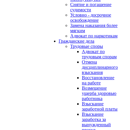
Снятие и погашение
судимости
Условно - досрочное
освобождение
Замена наказания более
мягким
Адвокат по наркотикам
Гражданские дела
Трудовые споры
Адвокат по
трудовым спорам
Отмена
дисциплинарного
взыскания
Восстановление
на работе
Возмещение
ущерба здоровью
работника
Взыскание
заработной платы
Взыскание
заработка за
вынужденный
прогул