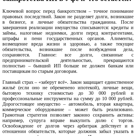
Ключевой вопрос перед банкротством – точное понимание
правовых последствий. Закон не разделяет долги, возникшие
в бизнесе, и личные обязательства гражданина. После
завершения реализации имущества списываются: кредиты и
займы, налоговые недоимки, долги перед контрагентами,
штрафы и пени государственных органов. Алименты,
возмещение вреда жизни и здоровью, а также текущие
обязательства, возникшие после возбуждения дела,
сохраняются. Главное: все долги, связанные с
предпринимательской деятельностью, прекращаются
полностью – бывший ИП больше не должен банкам или
поставщикам по старым договорам.
Главный страх – «заберут всё». Закон защищает единственное
жильё (если оно не обременено ипотекой), личные вещи,
бытовую технику стоимостью до 30 000 рублей и
профессиональные инструменты на сумму до 10 000 рублей.
Дорогостоящее имущество – автомобиль, вторая квартира,
коммерческое оборудование – может быть реализовано.
Грамотная стратегия позволяет законно сохранить активы:
например, супруга вправе выкупить долю с торгов.
Освобождение от долгов через арбитраж действует и в
отношении обязательств, которые должник забыл указать в