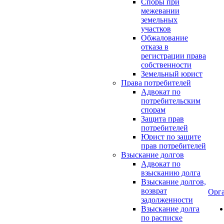
Споры при
межевании
земельных
участков
Обжалование
отказа в
регистрации права
собственности
Земельный юрист
Права потребителей
Адвокат по
потребительским
спорам
Защита прав
потребителей
Юрист по защите
прав потребителей
Взыскание долгов
Адвокат по
взысканию долга
Взыскание долгов,
возврат
Орг
задолженности
Взыскание долга
по расписке