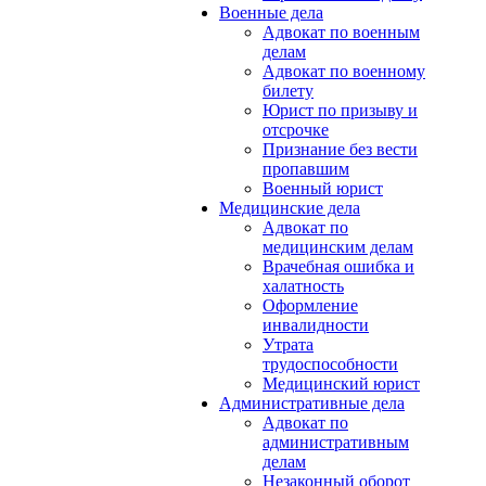
Военные дела
Адвокат по военным
делам
Адвокат по военному
билету
Юрист по призыву и
отсрочке
Признание без вести
пропавшим
Военный юрист
Медицинские дела
Адвокат по
медицинским делам
Врачебная ошибка и
халатность
Оформление
инвалидности
Утрата
трудоспособности
Медицинский юрист
Административные дела
Адвокат по
административным
делам
Незаконный оборот