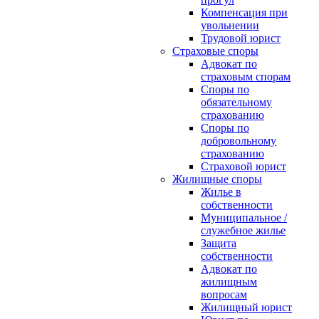
Компенсация при
увольнении
Трудовой юрист
Страховые споры
Адвокат по
страховым спорам
Споры по
обязательному
страхованию
Споры по
добровольному
страхованию
Страховой юрист
Жилищные споры
Жилье в
собственности
Муниципальное /
служебное жилье
Защита
собственности
Адвокат по
жилищным
вопросам
Жилищный юрист