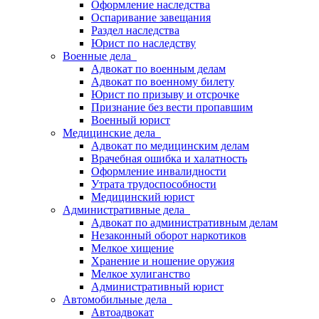
Оформление наследства
Оспаривание завещания
Раздел наследства
Юрист по наследству
Военные дела
Адвокат по военным делам
Адвокат по военному билету
Юрист по призыву и отсрочке
Признание без вести пропавшим
Военный юрист
Медицинские дела
Адвокат по медицинским делам
Врачебная ошибка и халатность
Оформление инвалидности
Утрата трудоспособности
Медицинский юрист
Административные дела
Адвокат по административным делам
Незаконный оборот наркотиков
Мелкое хищение
Хранение и ношение оружия
Мелкое хулиганство
Административный юрист
Автомобильные дела
Автоадвокат