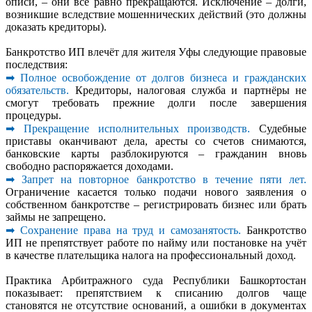
описи, – они всё равно прекращаются. Исключение – долги,
возникшие вследствие мошеннических действий (это должны
доказать кредиторы).
Банкротство ИП влечёт для жителя Уфы следующие правовые
последствия:
➡ Полное освобождение от долгов бизнеса и гражданских
обязательств.
Кредиторы, налоговая служба и партнёры не
смогут требовать прежние долги после завершения
процедуры.
➡ Прекращение исполнительных производств.
Судебные
приставы оканчивают дела, аресты со счетов снимаются,
банковские карты разблокируются – гражданин вновь
свободно распоряжается доходами.
➡ Запрет на повторное банкротство в течение пяти лет.
Ограничение касается только подачи нового заявления о
собственном банкротстве – регистрировать бизнес или брать
займы не запрещено.
➡ Сохранение права на труд и самозанятость.
Банкротство
ИП не препятствует работе по найму или постановке на учёт
в качестве плательщика налога на профессиональный доход.
Практика Арбитражного суда Республики Башкортостан
показывает: препятствием к списанию долгов чаще
становятся не отсутствие оснований, а ошибки в документах