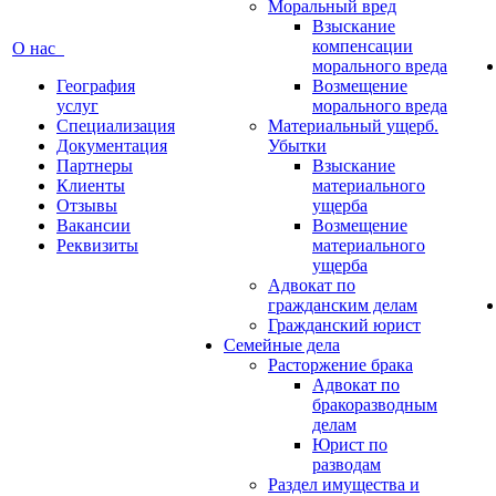
Моральный вред
Взыскание
компенсации
О нас
морального вреда
География
Возмещение
услуг
морального вреда
Специализация
Материальный ущерб.
Документация
Убытки
Партнеры
Взыскание
Клиенты
материального
Отзывы
ущерба
Вакансии
Возмещение
Реквизиты
материального
ущерба
Адвокат по
гражданским делам
Гражданский юрист
Семейные дела
Расторжение брака
Адвокат по
бракоразводным
делам
Юрист по
разводам
Раздел имущества и