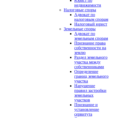
Юрист по
недвижимости
Налоговые споры
Адвокат по
налоговым спорам
Налоговый юрист
Земельные споры
Адвокат по
земельным спорам
Признание права
собственности на
землю
Раздел земельного
участка между
собственниками
Определение
границ земельного
участка
Нарушение
правил застройки
земельных
участков
Признание и
установление
сервитута