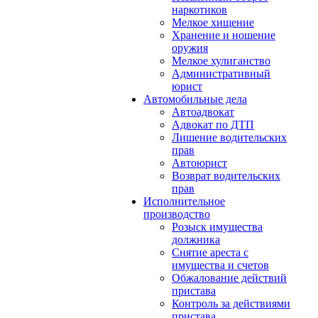
наркотиков
Мелкое хищение
Хранение и ношение
оружия
Мелкое хулиганство
Административный
юрист
Автомобильные дела
Автоадвокат
Адвокат по ДТП
Лишение водительских
прав
Автоюрист
Возврат водительских
прав
Исполнительное
производство
Розыск имущества
должника
Снятие ареста с
имущества и счетов
Обжалование действий
пристава
Контроль за действиями
пристава