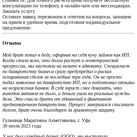
стоимости. Для точного расчета цены получите бесплатную
консультацию по телефону, в онлайн-чате или мессенджерах.
Заказать услугу
Оставьте заявку, перезвоним и ответим на вопросы, запишем
на прием в удобное время, подготовим индивидуальное
предложение.
Отзывы
Мой брат попал в беду, оформив на себя кучу займов как ИП.
Когда стало ясно, что долги растут в геометрической
прогрессии, мы настояли на визите к адвокату. Специалист
по банкротству бизнеса сразу предупредил о рисках
оспаривания сделок за последние три года. Он не просто
подал заявление на банкротство ИП, но и подготовил отзывы
на возражения банков. В суде юрист смог доказать, что
выводов активов не было, а деньги ушли на реальные нужды
дела. Это спасло брата от обвинений в фиктивном
преднамеренном банкротстве. Процесс завершился списанием
долгов, брат очень благодарен за грамотную защиту.
Гульчачак Маратовна Ахметзянова, г. Уфа
30 июля 2023 года
У нас был семейный бизнес (ООО), мы выступали