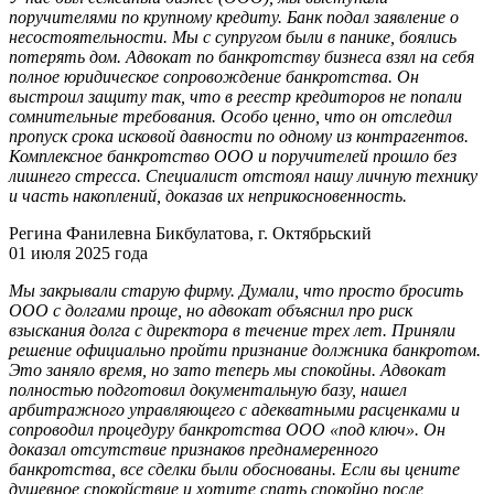
поручителями по крупному кредиту. Банк подал заявление о
несостоятельности. Мы с супругом были в панике, боялись
потерять дом. Адвокат по банкротству бизнеса взял на себя
полное юридическое сопровождение банкротства. Он
выстроил защиту так, что в реестр кредиторов не попали
сомнительные требования. Особо ценно, что он отследил
пропуск срока исковой давности по одному из контрагентов.
Комплексное банкротство ООО и поручителей прошло без
лишнего стресса. Специалист отстоял нашу личную технику
и часть накоплений, доказав их неприкосновенность.
Регина Фанилевна Бикбулатова, г. Октябрьский
01 июля 2025 года
Мы закрывали старую фирму. Думали, что просто бросить
ООО с долгами проще, но адвокат объяснил про риск
взыскания долга с директора в течение трех лет. Приняли
решение официально пройти признание должника банкротом.
Это заняло время, но зато теперь мы спокойны. Адвокат
полностью подготовил документальную базу, нашел
арбитражного управляющего с адекватными расценками и
сопроводил процедуру банкротства ООО «под ключ». Он
доказал отсутствие признаков преднамеренного
банкротства, все сделки были обоснованы. Если вы цените
душевное спокойствие и хотите спать спокойно после