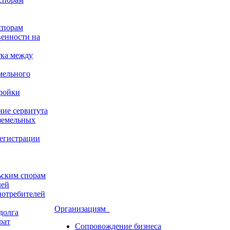
спорам
венности на
тка между
мельного
ройки
ние сервитута
земельных
регистрации
ьским спорам
лей
потребителей
Организациям
долга
рат
Сопровождение бизнеса