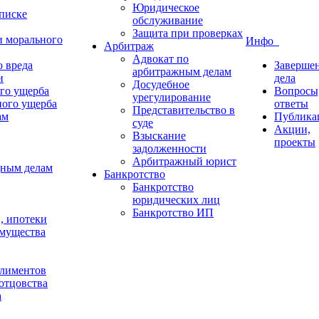
Юридическое
списке
обслуживание
Защита при проверках
и морального
Инфо
Арбитраж
Адвокат по
 вреда
Заверше
арбитражным делам
и
дела
Досудебное
го ущерба
Вопросы
урегулирование
ного ущерба
ответы
Представительство в
ам
Публика
суде
Акции,
Взыскание
проекты
задолженности
Арбитражный юрист
дным делам
Банкротство
Банкротство
юридических лиц
Банкротство ИП
в, ипотеки
имущества
алиментов
отцовства
а