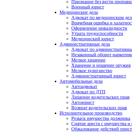
Признание без вести пропав
Военный юрист
Медицинские дела
Адвокат по медицинским де
Врачебная ошибка и халатнос
Оформление инвалидности
Утрата трудоспособности
Медицинский юрист
Административные дела
Адвокат по административн
Незаконный оборот наркотик
Мелкое хищение
Хранение и ношение оружия
Мелкое хулиганство
Административный юрист
Автомобильные дела
Автоадвокат
Адвокат по ДТП
Лишение водительских прав
Автоюрист
Возврат водительских прав
Исполнительное производство
Розыск имущества должника
Снятие ареста с имущества и 
Обжалование действий прист