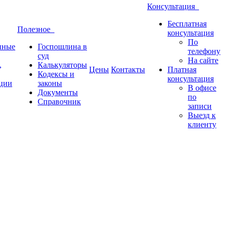
Консультация
Бесплатная
Полезное
консультация
По
нные
Госпошлина в
телефону
суд
На сайте
,
Калькуляторы
Цены
Контакты
Платная
Кодексы и
консультация
ции
законы
В офисе
Документы
по
Справочник
записи
Выезд к
клиенту