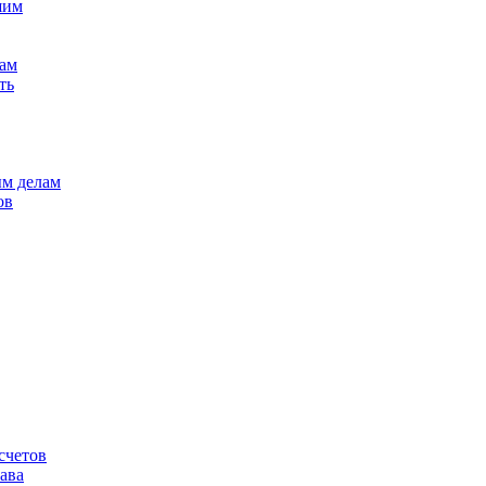
шим
лам
ть
ым делам
ов
счетов
ава