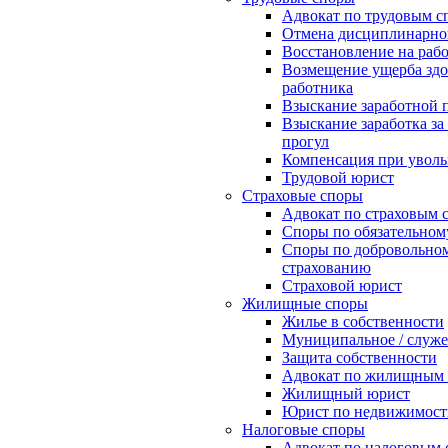
Адвокат по трудовым с
Отмена дисциплинарно
Восстановление на рабо
Возмещение ущерба зд
работника
Взыскание заработной 
Взыскание заработка з
прогул
Компенсация при увол
Трудовой юрист
Страховые споры
Адвокат по страховым 
Споры по обязательном
Споры по добровольно
страхованию
Страховой юрист
Жилищные споры
Жилье в собственности
Муниципальное / служе
Защита собственности
Адвокат по жилищным 
Жилищный юрист
Юрист по недвижимост
Налоговые споры
Адвокат по налоговым 