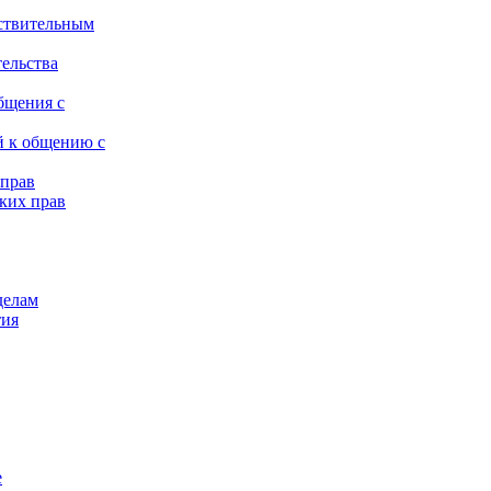
ствительным
тельства
бщения с
й к общению с
 прав
ких прав
делам
тия
е