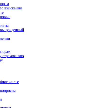
порам
го взыскания
те
оровью
платы
а вынужденный
ьнении
спорам
у страхованию
му
бное жилье
вопросам
и
спорам