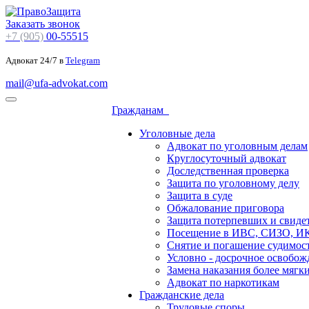
Заказать звонок
+7 (905)
00-55515
Адвокат 24/7 в
Telegram
mail@ufa-advokat.com
Гражданам
Уголовные дела
Адвокат по уголовным делам
Круглосуточный адвокат
Доследственная проверка
Защита по уголовному делу
Защита в суде
Обжалование приговора
Защита потерпевших и свиде
Посещение в ИВС, СИЗО, И
Снятие и погашение судимос
Условно - досрочное освобож
Замена наказания более мягк
Адвокат по наркотикам
Гражданские дела
Трудовые споры