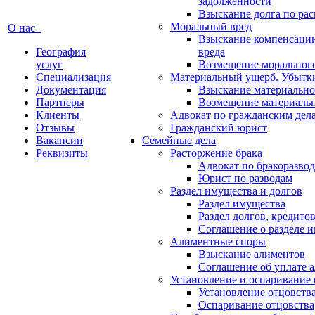
задолженности
Взыскание долга по ра
Моральный вред
О нас
Взыскание компенсаци
География
вреда
услуг
Возмещение морального
Специализация
Материальный ущерб. Убытк
Документация
Взыскание материально
Партнеры
Возмещение материаль
Клиенты
Адвокат по гражданским дел
Отзывы
Гражданский юрист
Вакансии
Семейные дела
Реквизиты
Расторжение брака
Адвокат по бракоразво
Юрист по разводам
Раздел имущества и долгов
Раздел имущества
Раздел долгов, кредито
Соглашение о разделе 
Алиментные споры
Взыскание алиментов
Соглашение об уплате 
Установление и оспаривание 
Установление отцовств
Оспаривание отцовства