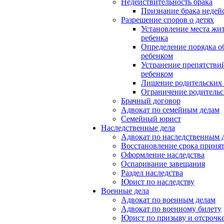
Недействительность брака
Признание брака недей
Разрешение споров о детях
Установление места жи
ребенка
Определение порядка о
ребенком
Устранение препятстви
ребенком
Лишение родительских
Ограничение родительс
Брачный договор
Адвокат по семейным делам
Семейный юрист
Наследственные дела
Адвокат по наследственным 
Восстановление срока приня
Оформление наследства
Оспаривание завещания
Раздел наследства
Юрист по наследству
Военные дела
Адвокат по военным делам
Адвокат по военному билету
Юрист по призыву и отсрочк