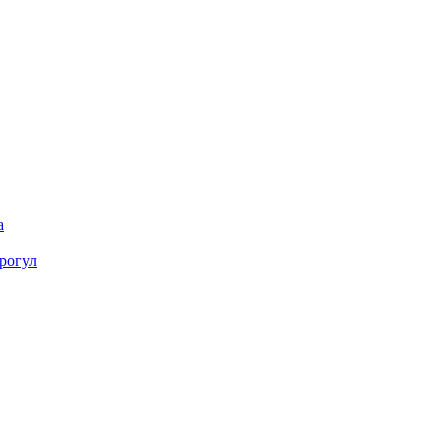
а
рогул