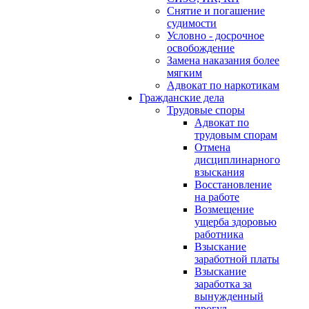
Снятие и погашение
судимости
Условно - досрочное
освобождение
Замена наказания более
мягким
Адвокат по наркотикам
Гражданские дела
Трудовые споры
Адвокат по
трудовым спорам
Отмена
дисциплинарного
взыскания
Восстановление
на работе
Возмещение
ущерба здоровью
работника
Взыскание
заработной платы
Взыскание
заработка за
вынужденный
прогул