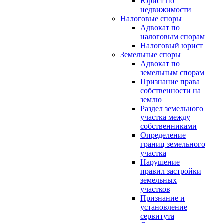
Юрист по
недвижимости
Налоговые споры
Адвокат по
налоговым спорам
Налоговый юрист
Земельные споры
Адвокат по
земельным спорам
Признание права
собственности на
землю
Раздел земельного
участка между
собственниками
Определение
границ земельного
участка
Нарушение
правил застройки
земельных
участков
Признание и
установление
сервитута