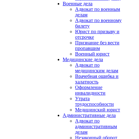
Военные дела
Адвокат по военным
делам
Адвокат по военному
билету
Юрист по призыву и
отсрочке
Признание без вести
пропавшим
Военный юрист
Медицинские дела
Адвокат по
медицинским делам
Врачебная ошибка и
халатность
Оформление
инвалидности
Утрата
трудоспособности
Медицинский юрист
Административные дела
Адвокат по
административным
делам
Незаконный оборот