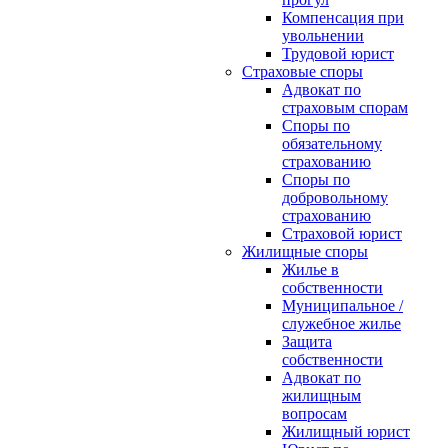
Компенсация при
увольнении
Трудовой юрист
Страховые споры
Адвокат по
страховым спорам
Споры по
обязательному
страхованию
Споры по
добровольному
страхованию
Страховой юрист
Жилищные споры
Жилье в
собственности
Муниципальное /
служебное жилье
Защита
собственности
Адвокат по
жилищным
вопросам
Жилищный юрист