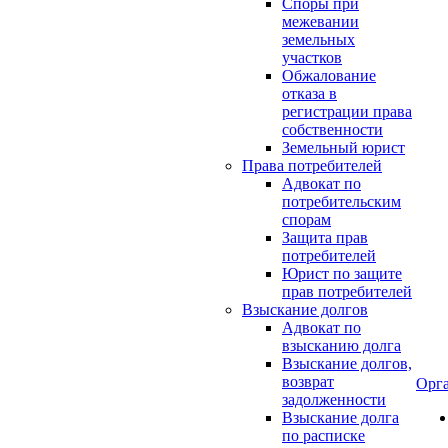
Споры при
межевании
земельных
участков
Обжалование
отказа в
регистрации права
собственности
Земельный юрист
Права потребителей
Адвокат по
потребительским
спорам
Защита прав
потребителей
Юрист по защите
прав потребителей
Взыскание долгов
Адвокат по
взысканию долга
Взыскание долгов,
возврат
Орг
задолженности
Взыскание долга
по расписке