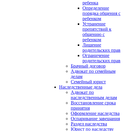
ребенка
Определение
порядка общения с
ребенком
Устранение
препятствий к
общению с
ребенком
Лишение
родительских прав
Ограничение
родительских прав
Брачный договор
Адвокат по семейным
делам
Семейный юрист
Наследственные дела
Адвокат по
наследственным делам
Восстановление срока
принятия
Оформление наследства
Оспаривание завещания
Раздел наследства
Юрист по наследству