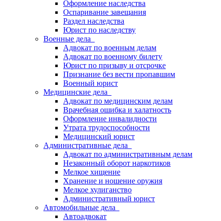
Оформление наследства
Оспаривание завещания
Раздел наследства
Юрист по наследству
Военные дела
Адвокат по военным делам
Адвокат по военному билету
Юрист по призыву и отсрочке
Признание без вести пропавшим
Военный юрист
Медицинские дела
Адвокат по медицинским делам
Врачебная ошибка и халатность
Оформление инвалидности
Утрата трудоспособности
Медицинский юрист
Административные дела
Адвокат по административным делам
Незаконный оборот наркотиков
Мелкое хищение
Хранение и ношение оружия
Мелкое хулиганство
Административный юрист
Автомобильные дела
Автоадвокат