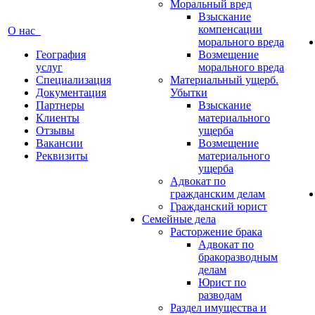
Моральный вред
Взыскание
компенсации
О нас
морального вреда
География
Возмещение
услуг
морального вреда
Специализация
Материальный ущерб.
Документация
Убытки
Партнеры
Взыскание
Клиенты
материального
Отзывы
ущерба
Вакансии
Возмещение
Реквизиты
материального
ущерба
Адвокат по
гражданским делам
Гражданский юрист
Семейные дела
Расторжение брака
Адвокат по
бракоразводным
делам
Юрист по
разводам
Раздел имущества и