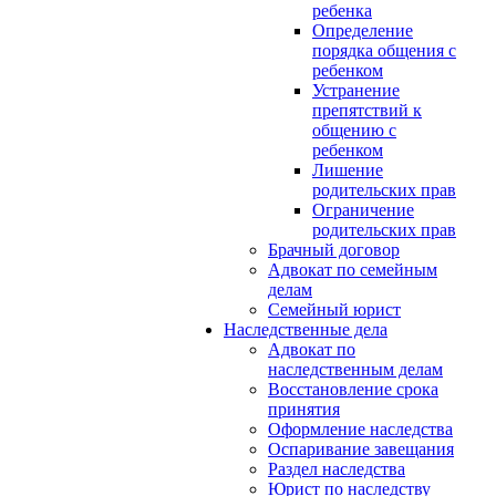
ребенка
Определение
порядка общения с
ребенком
Устранение
препятствий к
общению с
ребенком
Лишение
родительских прав
Ограничение
родительских прав
Брачный договор
Адвокат по семейным
делам
Семейный юрист
Наследственные дела
Адвокат по
наследственным делам
Восстановление срока
принятия
Оформление наследства
Оспаривание завещания
Раздел наследства
Юрист по наследству