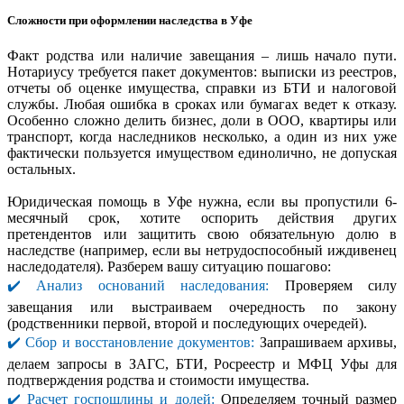
Сложности при оформлении наследства в Уфе
Факт родства или наличие завещания – лишь начало пути.
Нотариусу требуется пакет документов: выписки из реестров,
отчеты об оценке имущества, справки из БТИ и налоговой
службы. Любая ошибка в сроках или бумагах ведет к отказу.
Особенно сложно делить бизнес, доли в ООО, квартиры или
транспорт, когда наследников несколько, а один из них уже
фактически пользуется имуществом единолично, не допуская
остальных.
Юридическая помощь в Уфе нужна, если вы пропустили 6-
месячный срок, хотите оспорить действия других
претендентов или защитить свою обязательную долю в
наследстве (например, если вы нетрудоспособный иждивенец
наследодателя). Разберем вашу ситуацию пошагово:
✔️ Анализ оснований наследования:
Проверяем силу
завещания или выстраиваем очередность по закону
(родственники первой, второй и последующих очередей).
✔️ Сбор и восстановление документов:
Запрашиваем архивы,
делаем запросы в ЗАГС, БТИ, Росреестр и МФЦ Уфы для
подтверждения родства и стоимости имущества.
✔️ Расчет госпошлины и долей:
Определяем точный размер