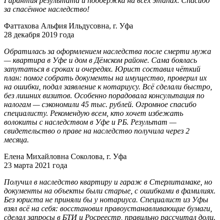
Гарантия результата и поддержка на всех этапах. Спасибо
за спасённое наследство!
Фаттахова Альфия Ильдусовна, г. Уфа
28 декабря 2019 года
Обратилась за оформлением наследства после смерти мужа
— квартира в Уфе и дом в Дёмском районе. Сама боялась
запутаться в сроках и очередях. Юрист составил чёткий
план: помог собрать документы на имущество, проверил их
на ошибки, подал заявление к нотариусу. Всё сделали быстро,
без лишних визитов. Особенно порадовала консультация по
налогам — сэкономили 45 тыс. рублей. Огромное спасибо
специалисту. Рекомендую всем, кто хочет избежать
волокиты с наследством в Уфе и РБ. Результат —
свидетельство о праве на наследство получила через 2
месяца.
Елена Михайловна Соколова, г. Уфа
23 марта 2021 года
Получил в наследство квартиру и гараж в Стерлитамаке, но
документы на объекты были старые, с ошибками в фамилиях.
Без юриста не приняли бы у нотариуса. Специалист из Уфы
взял всё на себя: восстановил правоустанавливающие бумаги,
сделал запросы в БТИ и Росреестр, правильно рассчитал доли.