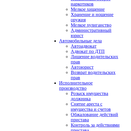
наркотиков
Мелкое хищение
Хранение и ношение
оружия
Мелкое хулиганство
Административный
юрист
Автомобильные дела
Автоадвокат
Адвокат по ДТП
Лишение водительских
прав
Автоюрист
Возврат водительских
прав
Исполнительное
производство
Розыск имущества
должника
Снятие ареста с
имущества и счетов
Обжалование действий
пристава
Контроль за действиями
пристава