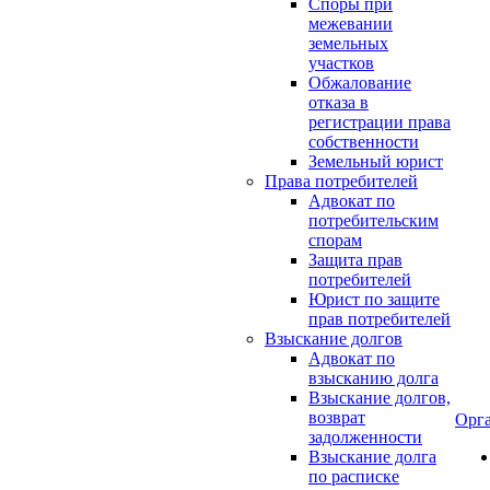
Споры при
межевании
земельных
участков
Обжалование
отказа в
регистрации права
собственности
Земельный юрист
Права потребителей
Адвокат по
потребительским
спорам
Защита прав
потребителей
Юрист по защите
прав потребителей
Взыскание долгов
Адвокат по
взысканию долга
Взыскание долгов,
возврат
Орг
задолженности
Взыскание долга
по расписке