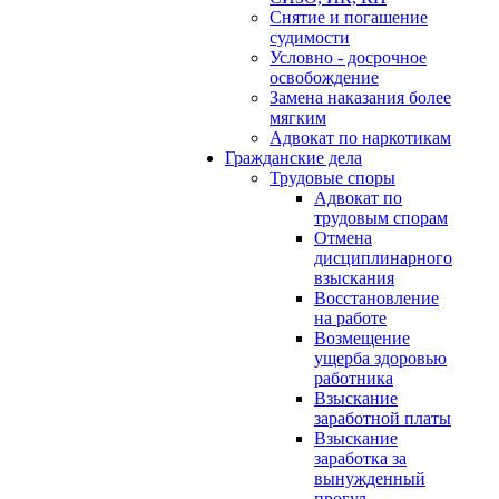
Снятие и погашение
судимости
Условно - досрочное
освобождение
Замена наказания более
мягким
Адвокат по наркотикам
Гражданские дела
Трудовые споры
Адвокат по
трудовым спорам
Отмена
дисциплинарного
взыскания
Восстановление
на работе
Возмещение
ущерба здоровью
работника
Взыскание
заработной платы
Взыскание
заработка за
вынужденный
прогул