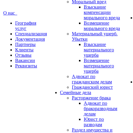
Моральный вред
Взыскание
компенсации
О нас
морального вреда
География
Возмещение
услуг
морального вреда
Специализация
Материальный ущерб.
Документация
Убытки
Партнеры
Взыскание
Клиенты
материального
Отзывы
ущерба
Вакансии
Возмещение
Реквизиты
материального
ущерба
Адвокат по
гражданским делам
Гражданский юрист
Семейные дела
Расторжение брака
Адвокат по
бракоразводным
делам
Юрист по
разводам
Раздел имущества и