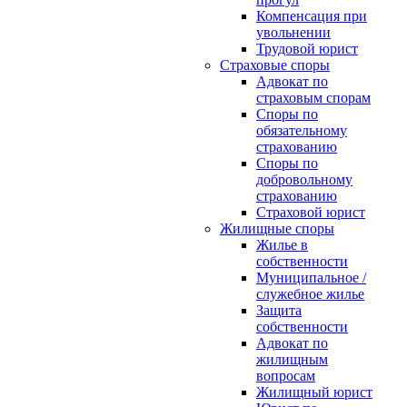
Компенсация при
увольнении
Трудовой юрист
Страховые споры
Адвокат по
страховым спорам
Споры по
обязательному
страхованию
Споры по
добровольному
страхованию
Страховой юрист
Жилищные споры
Жилье в
собственности
Муниципальное /
служебное жилье
Защита
собственности
Адвокат по
жилищным
вопросам
Жилищный юрист