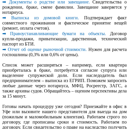
➡ Документы о родстве или завещание.
Свидетельства о
рождении, браке, смене фамилии. Завещание заверяется у
нотариуса.
➡ Выписка из домовой книги.
Подтверждает факт
совместного проживания и фактическое принятие вещей
(ремонт, оплата счетов).
➡ Правоустанавливающие бумаги на объекты.
Договор
купли-продажи, приватизации, дарственная, технический
паспорт из БТИ.
➡ Отчет об оценке рыночной стоимости.
Нужен для расчета
госпошлины (0,3% или 0,6% от цены).
Список может расширяться – например, если квартира
приобреталась в браке, потребуется согласие супруга или
выделение супружеской доли. Если наследодатель был
предпринимателем – выписка из ЕГРИП. Поможем запросить
любые данные через нотариуса, МФЦ, Росреестр, ЗАГС, а
также архивы судов. Обращайтесь – оценим перспективы дела
за 15 минут.
Готовы начать процедуру уже сегодня? Приезжайте в офис в
Уфе или вызовите нашего представителя для выезда на дом
(пожилым и маломобильным клиентам). Работаем строго по
договору, где прописаны сроки и стоимость. Работаем по
договору. Если свидетельство о праве на наследство получить