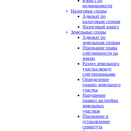
Юрист по
недвижимости
Налоговые споры
Адвокат по
налоговым спорам
Налоговый юрист
Земельные споры
Адвокат по
земельным спорам
Признание права
собственности на
землю
Раздел земельного
участка между
собственниками
Определение
границ земельного
участка
Нарушение
правил застройки
земельных
участков
Признание и
установление
сервитута