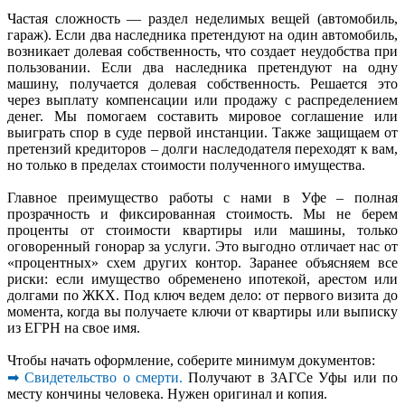
Частая сложность — раздел неделимых вещей (автомобиль,
гараж). Если два наследника претендуют на один автомобиль,
возникает долевая собственность, что создает неудобства при
пользовании. Если два наследника претендуют на одну
машину, получается долевая собственность. Решается это
через выплату компенсации или продажу с распределением
денег. Мы помогаем составить мировое соглашение или
выиграть спор в суде первой инстанции. Также защищаем от
претензий кредиторов – долги наследодателя переходят к вам,
но только в пределах стоимости полученного имущества.
Главное преимущество работы с нами в Уфе – полная
прозрачность и фиксированная стоимость. Мы не берем
проценты от стоимости квартиры или машины, только
оговоренный гонорар за услуги. Это выгодно отличает нас от
«процентных» схем других контор. Заранее объясняем все
риски: если имущество обременено ипотекой, арестом или
долгами по ЖКХ. Под ключ ведем дело: от первого визита до
момента, когда вы получаете ключи от квартиры или выписку
из ЕГРН на свое имя.
Чтобы начать оформление, соберите минимум документов:
➡ Свидетельство о смерти.
Получают в ЗАГСе Уфы или по
месту кончины человека. Нужен оригинал и копия.