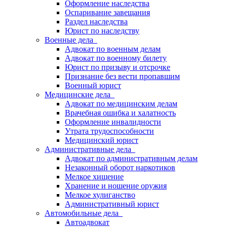
Оформление наследства
Оспаривание завещания
Раздел наследства
Юрист по наследству
Военные дела
Адвокат по военным делам
Адвокат по военному билету
Юрист по призыву и отсрочке
Признание без вести пропавшим
Военный юрист
Медицинские дела
Адвокат по медицинским делам
Врачебная ошибка и халатность
Оформление инвалидности
Утрата трудоспособности
Медицинский юрист
Административные дела
Адвокат по административным делам
Незаконный оборот наркотиков
Мелкое хищение
Хранение и ношение оружия
Мелкое хулиганство
Административный юрист
Автомобильные дела
Автоадвокат