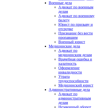
Военные дела
Адвокат по военным
делам
Адвокат по военному
билету
Юрист по призыву и
отсрочке
Признание без вести
пропавшим
Военный юрист
Медицинские дела
Адвокат по
медицинским делам
Врачебная ошибка и
халатность
Оформление
инвалидности
Утрата
трудоспособности
Медицинский юрист
Административные дела
Адвокат по
административным
делам
Незаконный оборот