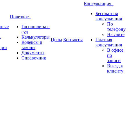
Консультация
Бесплатная
Полезное
консультация
По
нные
Госпошлина в
телефону
суд
На сайте
,
Калькуляторы
Цены
Контакты
Платная
Кодексы и
консультация
ции
законы
В офисе
Документы
по
Справочник
записи
Выезд к
клиенту