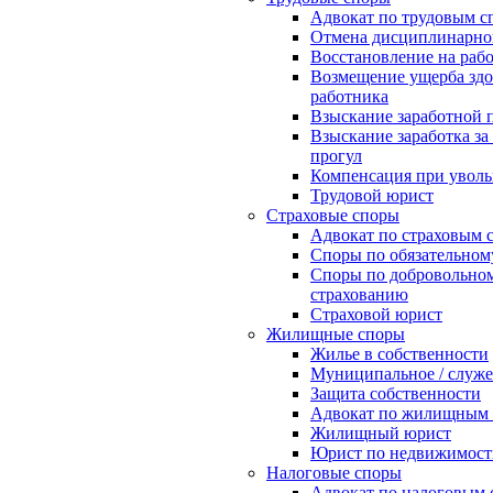
Адвокат по трудовым с
Отмена дисциплинарно
Восстановление на рабо
Возмещение ущерба зд
работника
Взыскание заработной 
Взыскание заработка з
прогул
Компенсация при увол
Трудовой юрист
Страховые споры
Адвокат по страховым 
Споры по обязательном
Споры по добровольно
страхованию
Страховой юрист
Жилищные споры
Жилье в собственности
Муниципальное / служе
Защита собственности
Адвокат по жилищным 
Жилищный юрист
Юрист по недвижимост
Налоговые споры
Адвокат по налоговым 