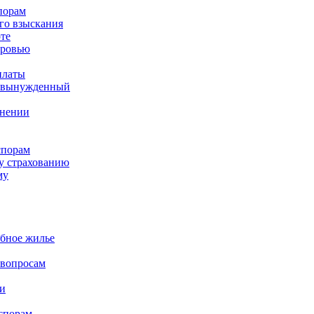
порам
го взыскания
те
оровью
платы
а вынужденный
ьнении
спорам
у страхованию
му
бное жилье
вопросам
и
спорам