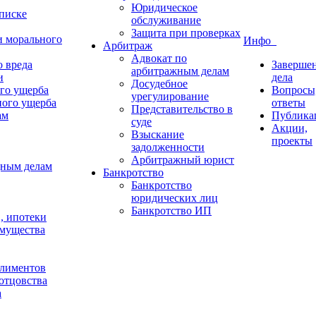
Юридическое
списке
обслуживание
Защита при проверках
и морального
Инфо
Арбитраж
Адвокат по
 вреда
Заверше
арбитражным делам
и
дела
Досудебное
го ущерба
Вопросы
урегулирование
ного ущерба
ответы
Представительство в
ам
Публика
суде
Акции,
Взыскание
проекты
задолженности
Арбитражный юрист
дным делам
Банкротство
Банкротство
юридических лиц
Банкротство ИП
в, ипотеки
имущества
алиментов
отцовства
а