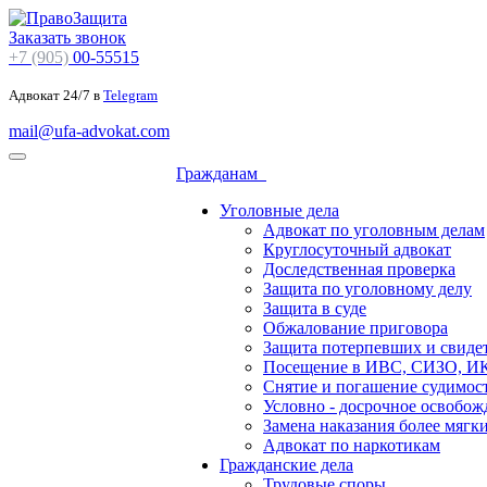
Заказать звонок
+7 (905)
00-55515
Адвокат 24/7 в
Telegram
mail@ufa-advokat.com
Гражданам
Уголовные дела
Адвокат по уголовным делам
Круглосуточный адвокат
Доследственная проверка
Защита по уголовному делу
Защита в суде
Обжалование приговора
Защита потерпевших и свиде
Посещение в ИВС, СИЗО, И
Снятие и погашение судимос
Условно - досрочное освобож
Замена наказания более мягк
Адвокат по наркотикам
Гражданские дела
Трудовые споры