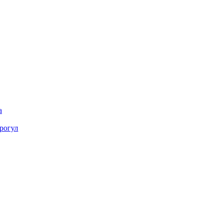
а
рогул