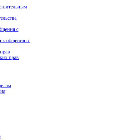
ствительным
тельства
бщения с
й к общению с
 прав
ких прав
делам
тия
е