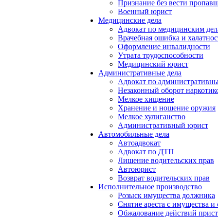
Признание без вести пропав
Военный юрист
Медицинские дела
Адвокат по медицинским де
Врачебная ошибка и халатнос
Оформление инвалидности
Утрата трудоспособности
Медицинский юрист
Административные дела
Адвокат по административн
Незаконный оборот наркотик
Мелкое хищение
Хранение и ношение оружия
Мелкое хулиганство
Административный юрист
Автомобильные дела
Автоадвокат
Адвокат по ДТП
Лишение водительских прав
Автоюрист
Возврат водительских прав
Исполнительное производство
Розыск имущества должника
Снятие ареста с имущества и 
Обжалование действий прист