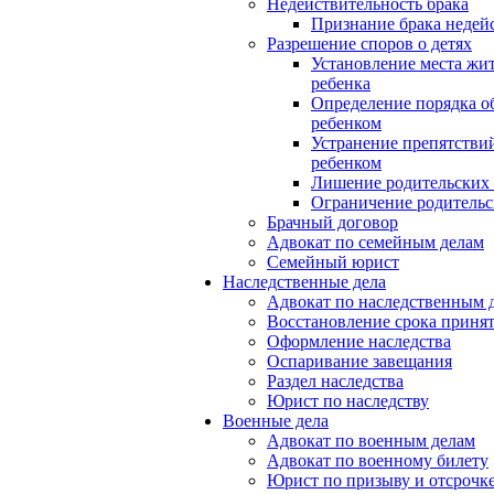
Недействительность брака
Признание брака недей
Разрешение споров о детях
Установление места жи
ребенка
Определение порядка о
ребенком
Устранение препятстви
ребенком
Лишение родительских
Ограничение родительс
Брачный договор
Адвокат по семейным делам
Семейный юрист
Наследственные дела
Адвокат по наследственным 
Восстановление срока приня
Оформление наследства
Оспаривание завещания
Раздел наследства
Юрист по наследству
Военные дела
Адвокат по военным делам
Адвокат по военному билету
Юрист по призыву и отсрочк