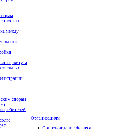
спорам
венности на
тка между
мельного
ройки
ние сервитута
земельных
регистрации
ьским спорам
лей
потребителей
Организациям
долга
рат
Сопровождение бизнеса