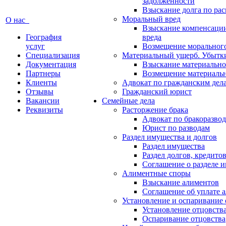
задолженности
Взыскание долга по ра
Моральный вред
О нас
Взыскание компенсаци
География
вреда
услуг
Возмещение морального
Специализация
Материальный ущерб. Убытк
Документация
Взыскание материально
Партнеры
Возмещение материаль
Клиенты
Адвокат по гражданским дел
Отзывы
Гражданский юрист
Вакансии
Семейные дела
Реквизиты
Расторжение брака
Адвокат по бракоразво
Юрист по разводам
Раздел имущества и долгов
Раздел имущества
Раздел долгов, кредито
Соглашение о разделе 
Алиментные споры
Взыскание алиментов
Соглашение об уплате 
Установление и оспаривание 
Установление отцовств
Оспаривание отцовства