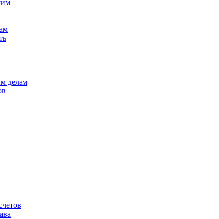
шим
лам
ть
ым делам
ов
счетов
ава