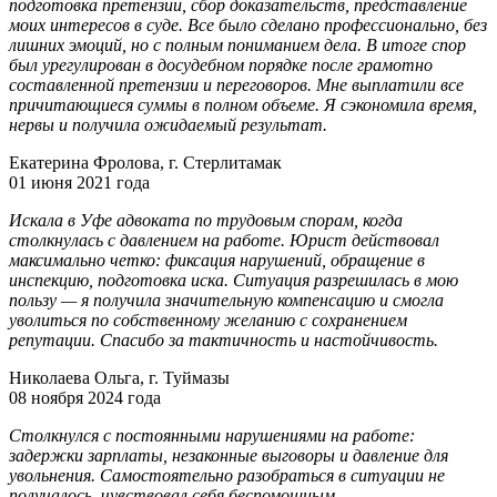
подготовка претензии, сбор доказательств, представление
моих интересов в суде. Все было сделано профессионально, без
лишних эмоций, но с полным пониманием дела. В итоге спор
был урегулирован в досудебном порядке после грамотно
составленной претензии и переговоров. Мне выплатили все
причитающиеся суммы в полном объеме. Я сэкономила время,
нервы и получила ожидаемый результат.
Екатерина Фролова, г. Стерлитамак
01 июня 2021 года
Искала в Уфе адвоката по трудовым спорам, когда
столкнулась с давлением на работе. Юрист действовал
максимально четко: фиксация нарушений, обращение в
инспекцию, подготовка иска. Ситуация разрешилась в мою
пользу — я получила значительную компенсацию и смогла
уволиться по собственному желанию с сохранением
репутации. Спасибо за тактичность и настойчивость.
Николаева Ольга, г. Туймазы
08 ноября 2024 года
Столкнулся с постоянными нарушениями на работе:
задержки зарплаты, незаконные выговоры и давление для
увольнения. Самостоятельно разобраться в ситуации не
получалось, чувствовал себя беспомощным.