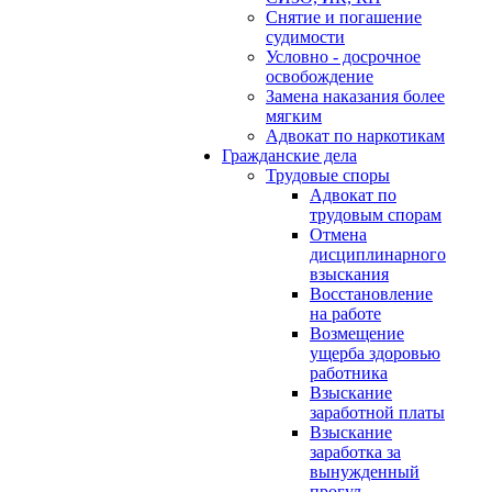
Снятие и погашение
судимости
Условно - досрочное
освобождение
Замена наказания более
мягким
Адвокат по наркотикам
Гражданские дела
Трудовые споры
Адвокат по
трудовым спорам
Отмена
дисциплинарного
взыскания
Восстановление
на работе
Возмещение
ущерба здоровью
работника
Взыскание
заработной платы
Взыскание
заработка за
вынужденный
прогул