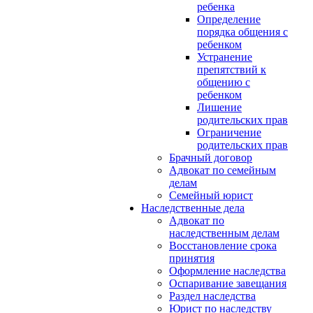
ребенка
Определение
порядка общения с
ребенком
Устранение
препятствий к
общению с
ребенком
Лишение
родительских прав
Ограничение
родительских прав
Брачный договор
Адвокат по семейным
делам
Семейный юрист
Наследственные дела
Адвокат по
наследственным делам
Восстановление срока
принятия
Оформление наследства
Оспаривание завещания
Раздел наследства
Юрист по наследству