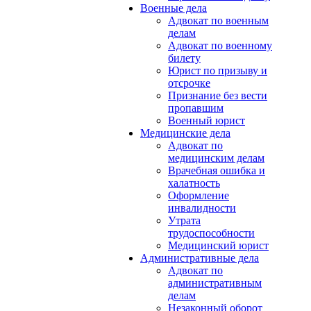
Военные дела
Адвокат по военным
делам
Адвокат по военному
билету
Юрист по призыву и
отсрочке
Признание без вести
пропавшим
Военный юрист
Медицинские дела
Адвокат по
медицинским делам
Врачебная ошибка и
халатность
Оформление
инвалидности
Утрата
трудоспособности
Медицинский юрист
Административные дела
Адвокат по
административным
делам
Незаконный оборот