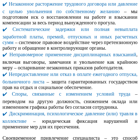
✔️ Незаконное расторжение трудового договора или давление
с целью увольнения по собственному желанию
– мы
подготовим иск о восстановлении на работе и взыскании
компенсации за весь период вынужденного прогула.
✔️ Систематические задержки или полная невыплата
заработной платы, премий, отпускных и иных расчетных
сумм
– системное правовое воздействие через претензионную
работу и обращение в контролирующие органы.
✔️ Неправомерное применение дисциплинарных взысканий
,
включая выговоры, замечания и увольнение как крайнюю
меру – оспаривание незаконных приказов работодателя.
✔️ Непредоставление или отказ в оплате ежегодного отпуска,
больничного листа
– защита гарантированных государством
прав на отдых и социальное обеспечение.
✔️ Споры, связанные с изменением условий труда
–
переводом на другую должность, снижением оклада или
изменением графика работы без согласия сотрудника.
✔️ Дискриминация, психологическое давление (или) травля в
коллективе
– юридическая фиксация нарушений и
применение мер для их пресечения.
Своевременное привлечение специалиста – это способ