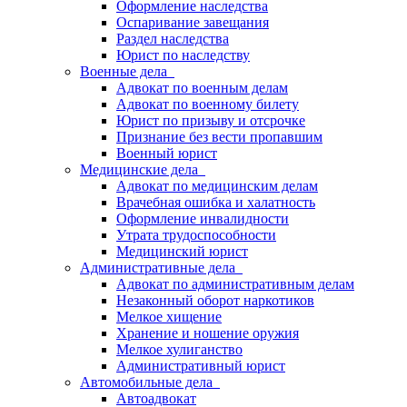
Оформление наследства
Оспаривание завещания
Раздел наследства
Юрист по наследству
Военные дела
Адвокат по военным делам
Адвокат по военному билету
Юрист по призыву и отсрочке
Признание без вести пропавшим
Военный юрист
Медицинские дела
Адвокат по медицинским делам
Врачебная ошибка и халатность
Оформление инвалидности
Утрата трудоспособности
Медицинский юрист
Административные дела
Адвокат по административным делам
Незаконный оборот наркотиков
Мелкое хищение
Хранение и ношение оружия
Мелкое хулиганство
Административный юрист
Автомобильные дела
Автоадвокат