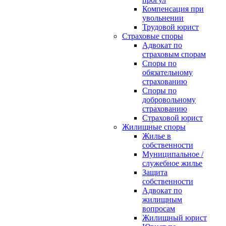
Компенсация при
увольнении
Трудовой юрист
Страховые споры
Адвокат по
страховым спорам
Споры по
обязательному
страхованию
Споры по
добровольному
страхованию
Страховой юрист
Жилищные споры
Жилье в
собственности
Муниципальное /
служебное жилье
Защита
собственности
Адвокат по
жилищным
вопросам
Жилищный юрист