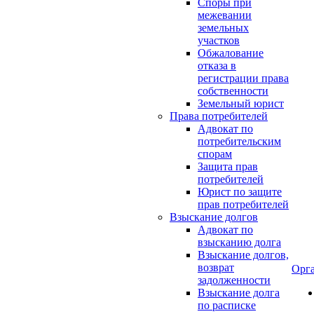
Споры при
межевании
земельных
участков
Обжалование
отказа в
регистрации права
собственности
Земельный юрист
Права потребителей
Адвокат по
потребительским
спорам
Защита прав
потребителей
Юрист по защите
прав потребителей
Взыскание долгов
Адвокат по
взысканию долга
Взыскание долгов,
возврат
Орг
задолженности
Взыскание долга
по расписке