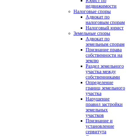
Юрист по
недвижимости
Налоговые споры
Адвокат по
налоговым спорам
Налоговый юрист
Земельные споры
Адвокат по
земельным спорам
Признание права
собственности на
землю
Раздел земельного
участка между
собственниками
Определение
границ земельного
участка
Нарушение
правил застройки
земельных
участков
Признание и
установление
сервитута