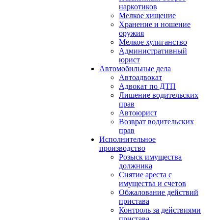
наркотиков
Мелкое хищение
Хранение и ношение
оружия
Мелкое хулиганство
Административный
юрист
Автомобильные дела
Автоадвокат
Адвокат по ДТП
Лишение водительских
прав
Автоюрист
Возврат водительских
прав
Исполнительное
производство
Розыск имущества
должника
Снятие ареста с
имущества и счетов
Обжалование действий
пристава
Контроль за действиями
пристава