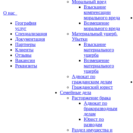
Моральный вред
Взыскание
компенсации
О нас
морального вреда
География
Возмещение
услуг
морального вреда
Специализация
Материальный ущерб.
Документация
Убытки
Партнеры
Взыскание
Клиенты
материального
Отзывы
ущерба
Вакансии
Возмещение
Реквизиты
материального
ущерба
Адвокат по
гражданским делам
Гражданский юрист
Семейные дела
Расторжение брака
Адвокат по
бракоразводным
делам
Юрист по
разводам
Раздел имущества и