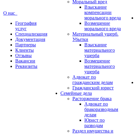
Моральный вред
Взыскание
компенсации
О нас
морального вреда
География
Возмещение
услуг
морального вреда
Специализация
Материальный ущерб.
Документация
Убытки
Партнеры
Взыскание
Клиенты
материального
Отзывы
ущерба
Вакансии
Возмещение
Реквизиты
материального
ущерба
Адвокат по
гражданским делам
Гражданский юрист
Семейные дела
Расторжение брака
Адвокат по
бракоразводным
делам
Юрист по
разводам
Раздел имущества и