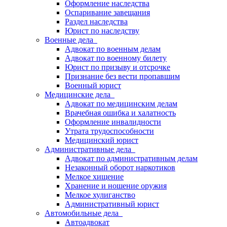
Оформление наследства
Оспаривание завещания
Раздел наследства
Юрист по наследству
Военные дела
Адвокат по военным делам
Адвокат по военному билету
Юрист по призыву и отсрочке
Признание без вести пропавшим
Военный юрист
Медицинские дела
Адвокат по медицинским делам
Врачебная ошибка и халатность
Оформление инвалидности
Утрата трудоспособности
Медицинский юрист
Административные дела
Адвокат по административным делам
Незаконный оборот наркотиков
Мелкое хищение
Хранение и ношение оружия
Мелкое хулиганство
Административный юрист
Автомобильные дела
Автоадвокат