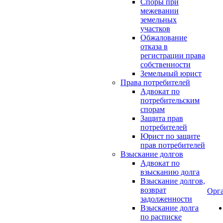
Споры при
межевании
земельных
участков
Обжалование
отказа в
регистрации права
собственности
Земельный юрист
Права потребителей
Адвокат по
потребительским
спорам
Защита прав
потребителей
Юрист по защите
прав потребителей
Взыскание долгов
Адвокат по
взысканию долга
Взыскание долгов,
возврат
Орг
задолженности
Взыскание долга
по расписке