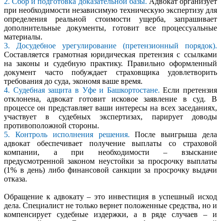
2. Сбор и подготовка доказательной базы.
Адвокат организует
при необходимости независимую техническую экспертизу для
определения реальной стоимости ущерба, запрашивает
дополнительные документы, готовит все процессуальные
материалы.
3. Досудебное урегулирование (претензионный порядок).
Составляется грамотная юридическая претензия с ссылками
на законы и судебную практику. Правильно оформленный
документ часто побуждает страховщика удовлетворить
требования до суда, экономя ваше время.
4. Судебная защита в Уфе и Башкортостане.
Если претензия
отклонена, адвокат готовит исковое заявление в суд. В
процессе он представляет ваши интересы на всех заседаниях,
участвует в судебных экспертизах, парирует доводы
противоположной стороны.
5. Контроль исполнения решения.
После выигрыша дела
адвокат обеспечивает получение выплаты со страховой
компании, а при необходимости – взыскание
предусмотренной законом неустойки за просрочку выплаты
(1% в день) либо финансовой санкции за просрочку выдачи
отказа.
Обращение к адвокату – это инвестиция в успешный исход
дела. Специалист не только вернет положенные средства, но и
компенсирует судебные издержки, а в ряде случаев – и