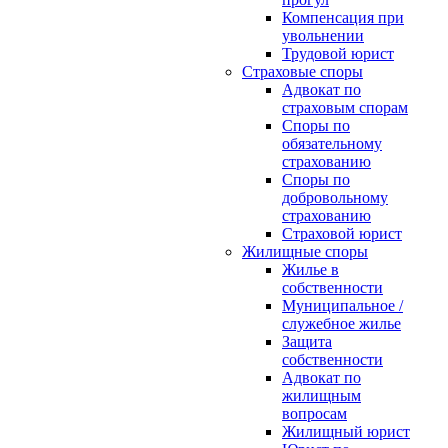
Компенсация при
увольнении
Трудовой юрист
Страховые споры
Адвокат по
страховым спорам
Споры по
обязательному
страхованию
Споры по
добровольному
страхованию
Страховой юрист
Жилищные споры
Жилье в
собственности
Муниципальное /
служебное жилье
Защита
собственности
Адвокат по
жилищным
вопросам
Жилищный юрист