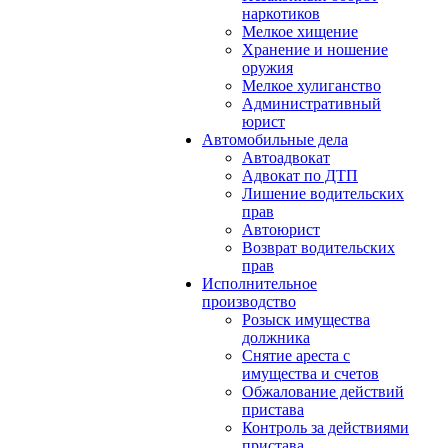
наркотиков
Мелкое хищение
Хранение и ношение
оружия
Мелкое хулиганство
Административный
юрист
Автомобильные дела
Автоадвокат
Адвокат по ДТП
Лишение водительских
прав
Автоюрист
Возврат водительских
прав
Исполнительное
производство
Розыск имущества
должника
Снятие ареста с
имущества и счетов
Обжалование действий
пристава
Контроль за действиями
пристава