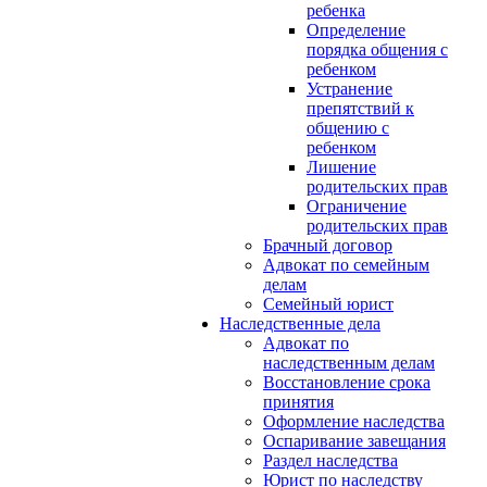
ребенка
Определение
порядка общения с
ребенком
Устранение
препятствий к
общению с
ребенком
Лишение
родительских прав
Ограничение
родительских прав
Брачный договор
Адвокат по семейным
делам
Семейный юрист
Наследственные дела
Адвокат по
наследственным делам
Восстановление срока
принятия
Оформление наследства
Оспаривание завещания
Раздел наследства
Юрист по наследству