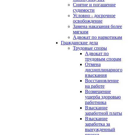
Снятие и погашение
судимости
Условно - досрочное
освобождение
Замена наказания более
мягким
Адвокат по наркотикам
Гражданские дела
Трудовые споры
Адвокат по
трудовым спорам
Отмена
дисциплинарного
взыскания
Восстановление
на работе
Возмещение
ущерба здоровью
работника
Взыскание
заработной платы
Взыскание
заработка за
вынужденный
прогул