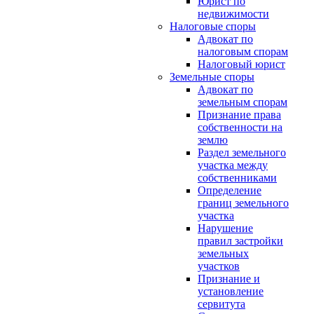
Юрист по
недвижимости
Налоговые споры
Адвокат по
налоговым спорам
Налоговый юрист
Земельные споры
Адвокат по
земельным спорам
Признание права
собственности на
землю
Раздел земельного
участка между
собственниками
Определение
границ земельного
участка
Нарушение
правил застройки
земельных
участков
Признание и
установление
сервитута