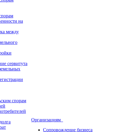
спорам
венности на
тка между
мельного
ройки
ние сервитута
земельных
регистрации
ьским спорам
лей
потребителей
Организациям
долга
рат
Сопровождение бизнеса