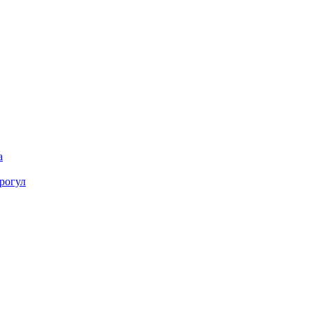
а
рогул