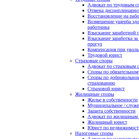
Адвокат по трудовым с
Отмена дисциплинарно
Восстановление на рабо
Возмещение ущерба зд
работника
Взыскание заработной 
Взыскание заработка з
прогул
Компенсация при увол
Трудовой юрист
Страховые споры
Адвокат по страховым 
Споры по обязательном
Споры по добровольно
страхованию
Страховой юрист
Жилищные споры
Жилье в собственности
Муниципальное / служе
Защита собственности
Адвокат по жилищным 
Жилищный юрист
Юрист по недвижимост
Налоговые споры
Адвокат по налоговым 