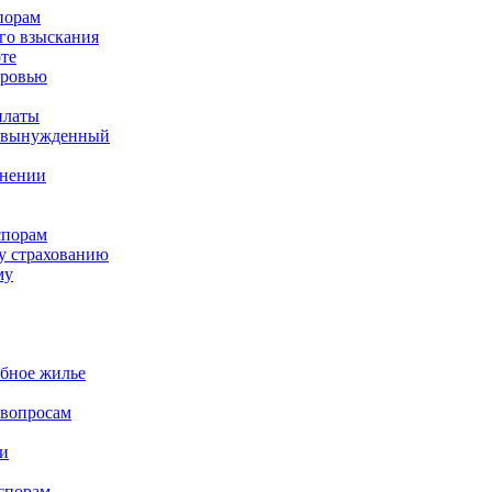
порам
го взыскания
те
оровью
платы
а вынужденный
ьнении
спорам
у страхованию
му
бное жилье
вопросам
и
спорам