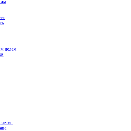
шим
лам
ть
ым делам
ов
счетов
ава