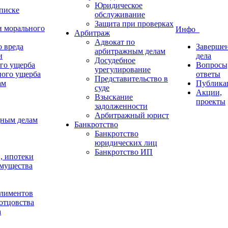
Юридическое
списке
обслуживание
Защита при проверках
и морального
Инфо
Арбитраж
Адвокат по
 вреда
Заверше
арбитражным делам
и
дела
Досудебное
го ущерба
Вопросы
урегулирование
ного ущерба
ответы
Представительство в
ам
Публика
суде
Акции,
Взыскание
проекты
задолженности
Арбитражный юрист
дным делам
Банкротство
Банкротство
юридических лиц
Банкротство ИП
в, ипотеки
имущества
алиментов
отцовства
а