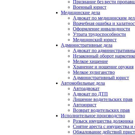
Признание без вести пропав
Военный юрист
Медицинские дела
Адвокат по медицинским де
Врачебная ошибка и халатнос
Оформление инвалидности
Утрата трудоспособности
Медицинский юрист
Административные дела
Адвокат по административн
Незаконный оборот наркотик
Мелкое хищение
Хранение и ношение оружия
Мелкое хулиганство
Административный юрист
Автомобильные дела
Автоадвокат
Адвокат по ДТП
Лишение водительских прав
Автоюрист
Возврат водительских прав
Исполнительное производство
Розыск имущества должника
Снятие ареста с имущества и 
Обжалование действий прист