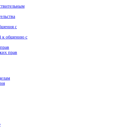
ствительным
тельства
бщения с
й к общению с
 прав
ких прав
делам
тия
е