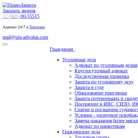
Заказать звонок
+7 (905)
00-55515
Адвокат 24/7 в
Telegram
mail@ufa-advokat.com
Гражданам
Уголовные дела
Адвокат по уголовным делам
Круглосуточный адвокат
Доследственная проверка
Защита по уголовному делу
Защита в суде
Обжалование приговора
Защита потерпевших и свиде
Посещение в ИВС, СИЗО, И
Снятие и погашение судимос
Условно - досрочное освобож
Замена наказания более мягк
Адвокат по наркотикам
Гражданские дела
Трудовые споры