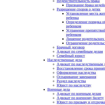
Недействительность брака
Признание брака недей
Разрешение споров о детях
Установление места жи
ребенка
Определение порядка о
ребенком
Устранение препятстви
ребенком
Лишение родительских
Ограничение родительс
Брачный договор
Адвокат по семейным делам
Семейный юрист
Наследственные дела
Адвокат по наследственным 
Восстановление срока приня
Оформление наследства
Оспаривание завещания
Раздел наследства
Юрист по наследству
Военные дела
Адвокат по военным делам
Адвокат по военному билету
Юрист по призыву и отсрочк