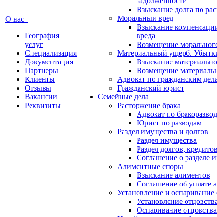
задолженности
Взыскание долга по ра
Моральный вред
О нас
Взыскание компенсаци
География
вреда
услуг
Возмещение морального
Специализация
Материальный ущерб. Убытк
Документация
Взыскание материально
Партнеры
Возмещение материаль
Клиенты
Адвокат по гражданским дел
Отзывы
Гражданский юрист
Вакансии
Семейные дела
Реквизиты
Расторжение брака
Адвокат по бракоразво
Юрист по разводам
Раздел имущества и долгов
Раздел имущества
Раздел долгов, кредито
Соглашение о разделе 
Алиментные споры
Взыскание алиментов
Соглашение об уплате 
Установление и оспаривание 
Установление отцовств
Оспаривание отцовства