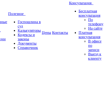
Консультация
Бесплатная
Полезное
консультация
По
нные
Госпошлина в
телефону
суд
На сайте
,
Калькуляторы
Цены
Контакты
Платная
Кодексы и
консультация
ции
законы
В офисе
Документы
по
Справочник
записи
Выезд к
клиенту