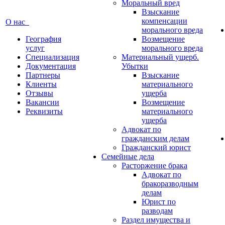
Моральный вред
Взыскание
компенсации
О нас
морального вреда
География
Возмещение
услуг
морального вреда
Специализация
Материальный ущерб.
Документация
Убытки
Партнеры
Взыскание
Клиенты
материального
Отзывы
ущерба
Вакансии
Возмещение
Реквизиты
материального
ущерба
Адвокат по
гражданским делам
Гражданский юрист
Семейные дела
Расторжение брака
Адвокат по
бракоразводным
делам
Юрист по
разводам
Раздел имущества и