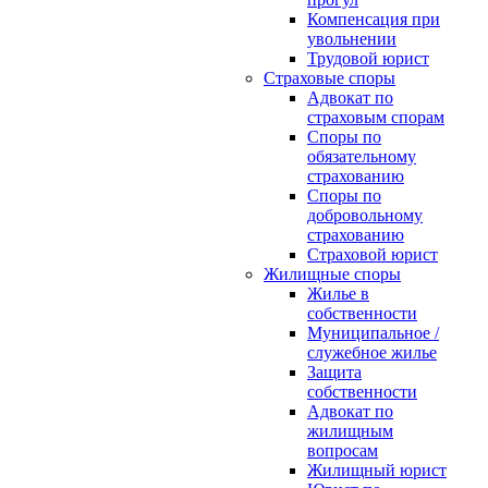
Компенсация при
увольнении
Трудовой юрист
Страховые споры
Адвокат по
страховым спорам
Споры по
обязательному
страхованию
Споры по
добровольному
страхованию
Страховой юрист
Жилищные споры
Жилье в
собственности
Муниципальное /
служебное жилье
Защита
собственности
Адвокат по
жилищным
вопросам
Жилищный юрист