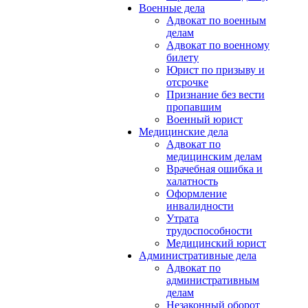
Военные дела
Адвокат по военным
делам
Адвокат по военному
билету
Юрист по призыву и
отсрочке
Признание без вести
пропавшим
Военный юрист
Медицинские дела
Адвокат по
медицинским делам
Врачебная ошибка и
халатность
Оформление
инвалидности
Утрата
трудоспособности
Медицинский юрист
Административные дела
Адвокат по
административным
делам
Незаконный оборот