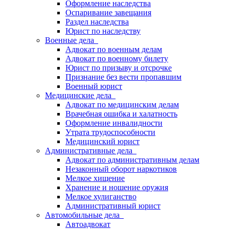
Оформление наследства
Оспаривание завещания
Раздел наследства
Юрист по наследству
Военные дела
Адвокат по военным делам
Адвокат по военному билету
Юрист по призыву и отсрочке
Признание без вести пропавшим
Военный юрист
Медицинские дела
Адвокат по медицинским делам
Врачебная ошибка и халатность
Оформление инвалидности
Утрата трудоспособности
Медицинский юрист
Административные дела
Адвокат по административным делам
Незаконный оборот наркотиков
Мелкое хищение
Хранение и ношение оружия
Мелкое хулиганство
Административный юрист
Автомобильные дела
Автоадвокат