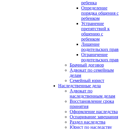
ребенка
Определение
порядка общения с
ребенком
Устранение
препятствий к
общению с
ребенком
Лишение
родительских прав
Ограничение
родительских прав
Брачный договор
Адвокат по семейным
делам
Семейный юрист
Наследственные дела
Адвокат по
наследственным делам
Восстановление срока
принятия
Оформление наследства
Оспаривание завещания
Раздел наследства
Юрист по наследству