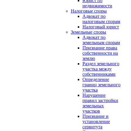
Юрист по
недвижимости
Налоговые споры
Адвокат по
налоговым спорам
Налоговый юрист
Земельные споры
Адвокат по
земельным спорам
Признание права
собственности на
землю
Раздел земельного
участка между
собственниками
Определение
границ земельного
участка
Нарушение
правил застройки
земельных
участков
Признание и
установление
сервитута