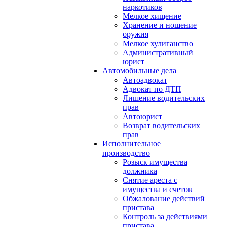
наркотиков
Мелкое хищение
Хранение и ношение
оружия
Мелкое хулиганство
Административный
юрист
Автомобильные дела
Автоадвокат
Адвокат по ДТП
Лишение водительских
прав
Автоюрист
Возврат водительских
прав
Исполнительное
производство
Розыск имущества
должника
Снятие ареста с
имущества и счетов
Обжалование действий
пристава
Контроль за действиями
пристава