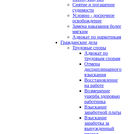
Снятие и погашение
судимости
Условно - досрочное
освобождение
Замена наказания более
мягким
Адвокат по наркотикам
Гражданские дела
Трудовые споры
Адвокат по
трудовым спорам
Отмена
дисциплинарного
взыскания
Восстановление
на работе
Возмещение
ущерба здоровью
работника
Взыскание
заработной платы
Взыскание
заработка за
вынужденный
прогул