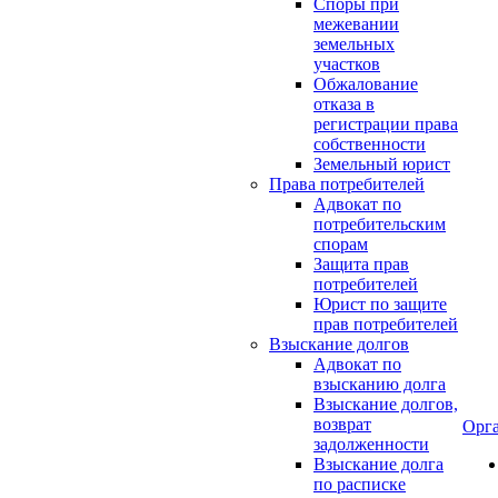
Споры при
межевании
земельных
участков
Обжалование
отказа в
регистрации права
собственности
Земельный юрист
Права потребителей
Адвокат по
потребительским
спорам
Защита прав
потребителей
Юрист по защите
прав потребителей
Взыскание долгов
Адвокат по
взысканию долга
Взыскание долгов,
возврат
Орг
задолженности
Взыскание долга
по расписке