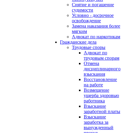
Снятие и погашение
судимости
Условно - досрочное
освобождение
Замена наказания более
мягким
Адвокат по наркотикам
Гражданские дела
Трудовые споры
Адвокат по
трудовым спорам
Отмена
дисциплинарного
взыскания
Восстановление
на работе
Возмещение
ущерба здоровью
работника
Взыскание
заработной платы
Взыскание
заработка за
вынужденный
прогул