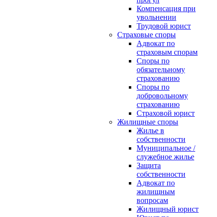
Компенсация при
увольнении
Трудовой юрист
Страховые споры
Адвокат по
страховым спорам
Споры по
обязательному
страхованию
Споры по
добровольному
страхованию
Страховой юрист
Жилищные споры
Жилье в
собственности
Муниципальное /
служебное жилье
Защита
собственности
Адвокат по
жилищным
вопросам
Жилищный юрист