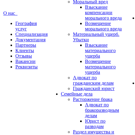
Моральный вред
Взыскание
компенсации
О нас
морального вреда
География
Возмещение
услуг
морального вреда
Специализация
Материальный ущерб.
Документация
Убытки
Партнеры
Взыскание
Клиенты
материального
Отзывы
ущерба
Вакансии
Возмещение
Реквизиты
материального
ущерба
Адвокат по
гражданским делам
Гражданский юрист
Семейные дела
Расторжение брака
Адвокат по
бракоразводным
делам
Юрист по
разводам
Раздел имущества и