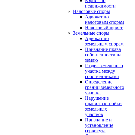
Юрист по
недвижимости
Налоговые споры
Адвокат по
налоговым спорам
Налоговый юрист
Земельные споры
Адвокат по
земельным спорам
Признание права
собственности на
землю
Раздел земельного
участка между
собственниками
Определение
границ земельного
участка
Нарушение
правил застройки
земельных
участков
Признание и
установление
сервитута