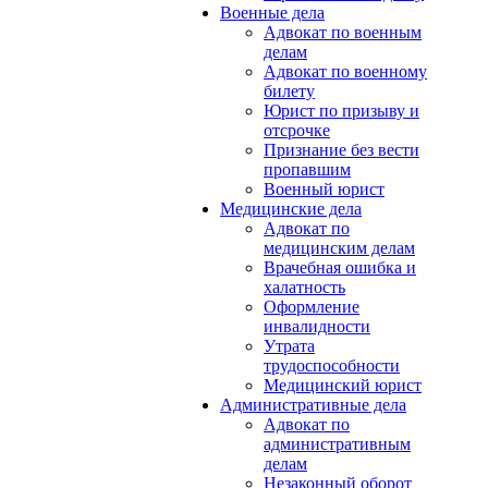
Военные дела
Адвокат по военным
делам
Адвокат по военному
билету
Юрист по призыву и
отсрочке
Признание без вести
пропавшим
Военный юрист
Медицинские дела
Адвокат по
медицинским делам
Врачебная ошибка и
халатность
Оформление
инвалидности
Утрата
трудоспособности
Медицинский юрист
Административные дела
Адвокат по
административным
делам
Незаконный оборот