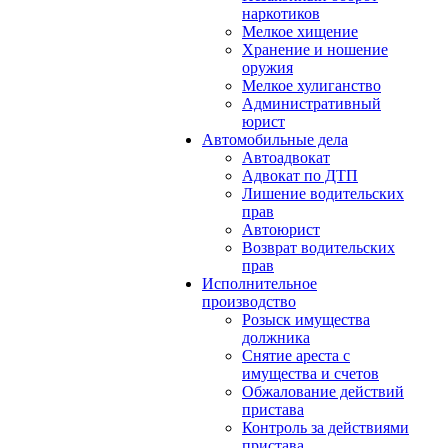
наркотиков
Мелкое хищение
Хранение и ношение
оружия
Мелкое хулиганство
Административный
юрист
Автомобильные дела
Автоадвокат
Адвокат по ДТП
Лишение водительских
прав
Автоюрист
Возврат водительских
прав
Исполнительное
производство
Розыск имущества
должника
Снятие ареста с
имущества и счетов
Обжалование действий
пристава
Контроль за действиями
пристава