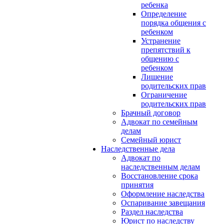
ребенка
Определение
порядка общения с
ребенком
Устранение
препятствий к
общению с
ребенком
Лишение
родительских прав
Ограничение
родительских прав
Брачный договор
Адвокат по семейным
делам
Семейный юрист
Наследственные дела
Адвокат по
наследственным делам
Восстановление срока
принятия
Оформление наследства
Оспаривание завещания
Раздел наследства
Юрист по наследству