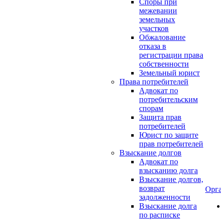
Споры при
межевании
земельных
участков
Обжалование
отказа в
регистрации права
собственности
Земельный юрист
Права потребителей
Адвокат по
потребительским
спорам
Защита прав
потребителей
Юрист по защите
прав потребителей
Взыскание долгов
Адвокат по
взысканию долга
Взыскание долгов,
возврат
Орг
задолженности
Взыскание долга
по расписке