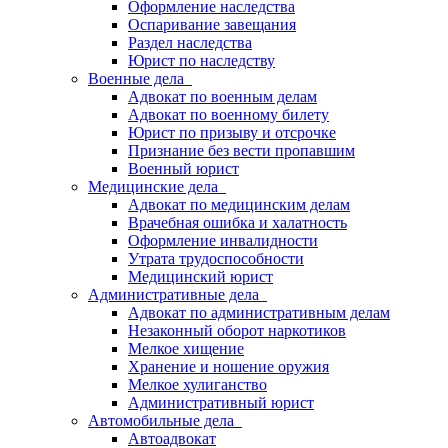
Оформление наследства
Оспаривание завещания
Раздел наследства
Юрист по наследству
Военные дела
Адвокат по военным делам
Адвокат по военному билету
Юрист по призыву и отсрочке
Признание без вести пропавшим
Военный юрист
Медицинские дела
Адвокат по медицинским делам
Врачебная ошибка и халатность
Оформление инвалидности
Утрата трудоспособности
Медицинский юрист
Административные дела
Адвокат по административным делам
Незаконный оборот наркотиков
Мелкое хищение
Хранение и ношение оружия
Мелкое хулиганство
Административный юрист
Автомобильные дела
Автоадвокат