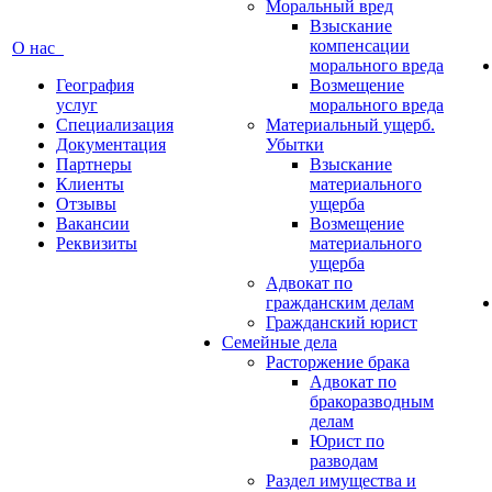
Моральный вред
Взыскание
компенсации
О нас
морального вреда
География
Возмещение
услуг
морального вреда
Специализация
Материальный ущерб.
Документация
Убытки
Партнеры
Взыскание
Клиенты
материального
Отзывы
ущерба
Вакансии
Возмещение
Реквизиты
материального
ущерба
Адвокат по
гражданским делам
Гражданский юрист
Семейные дела
Расторжение брака
Адвокат по
бракоразводным
делам
Юрист по
разводам
Раздел имущества и