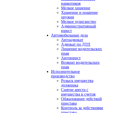
наркотиков
Мелкое хищение
Хранение и ношение
оружия
Мелкое хулиганство
Административный
юрист
Автомобильные дела
Автоадвокат
Адвокат по ДТП
Лишение водительских
прав
Автоюрист
Возврат водительских
прав
Исполнительное
производство
Розыск имущества
должника
Снятие ареста с
имущества и счетов
Обжалование действий
пристава
Контроль за действиями
пристава