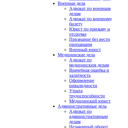
Военные дела
Адвокат по военным
делам
Адвокат по военному
билету
Юрист по призыву и
отсрочке
Признание без вести
пропавшим
Военный юрист
Медицинские дела
Адвокат по
медицинским делам
Врачебная ошибка и
халатность
Оформление
инвалидности
Утрата
трудоспособности
Медицинский юрист
Административные дела
Адвокат по
административным
делам
Незаконный оборот