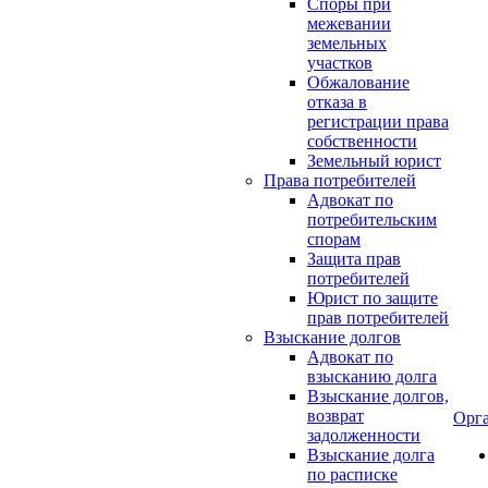
Споры при
межевании
земельных
участков
Обжалование
отказа в
регистрации права
собственности
Земельный юрист
Права потребителей
Адвокат по
потребительским
спорам
Защита прав
потребителей
Юрист по защите
прав потребителей
Взыскание долгов
Адвокат по
взысканию долга
Взыскание долгов,
возврат
Орг
задолженности
Взыскание долга
по расписке