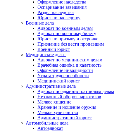
Оформление наследства
Оспаривание завещания
Раздел наследства
Юрист по наследству
Военные дела
Адвокат по военным делам
Адвокат по военному билету
Юрист по призыву и отсрочке
Признание без вести пропавшим
Военный юрист
Медицинские дела
Адвокат по медицинским делам
Врачебная ошибка и халатность
Оформление инвалидности
Утрата трудоспособности
Медицинский юрист
Административные дела
Адвокат по административным делам
Незаконный оборот наркотиков
Мелкое хищение
Хранение и ношение оружия
Мелкое хулиганство
Административный юрист
Автомобильные дела
Автоадвокат