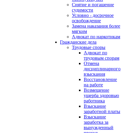
Снятие и погашение
судимости
Условно - досрочное
освобождение
Замена наказания более
мягким
Адвокат по наркотикам
Гражданские дела
Трудовые споры
Адвокат по
трудовым спорам
Отмена
дисциплинарного
взыскания
Восстановление
на работе
Возмещение
ущерба здоровью
работника
Взыскание
заработной платы
Взыскание
заработка за
вынужденный
прогул