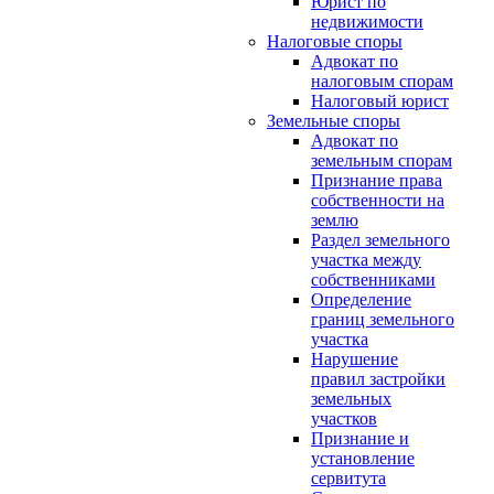
Юрист по
недвижимости
Налоговые споры
Адвокат по
налоговым спорам
Налоговый юрист
Земельные споры
Адвокат по
земельным спорам
Признание права
собственности на
землю
Раздел земельного
участка между
собственниками
Определение
границ земельного
участка
Нарушение
правил застройки
земельных
участков
Признание и
установление
сервитута