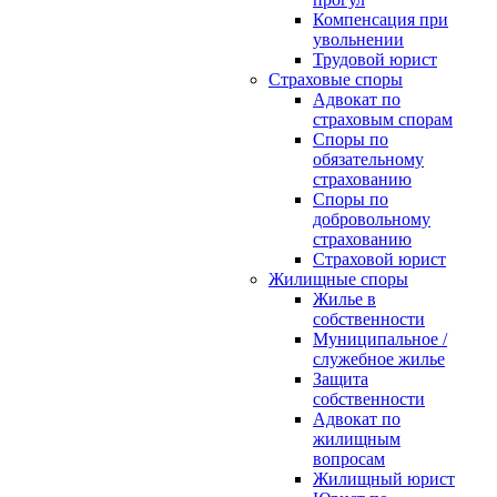
Компенсация при
увольнении
Трудовой юрист
Страховые споры
Адвокат по
страховым спорам
Споры по
обязательному
страхованию
Споры по
добровольному
страхованию
Страховой юрист
Жилищные споры
Жилье в
собственности
Муниципальное /
служебное жилье
Защита
собственности
Адвокат по
жилищным
вопросам
Жилищный юрист