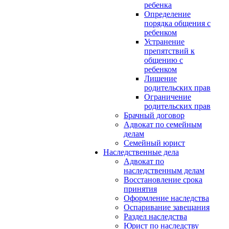
ребенка
Определение
порядка общения с
ребенком
Устранение
препятствий к
общению с
ребенком
Лишение
родительских прав
Ограничение
родительских прав
Брачный договор
Адвокат по семейным
делам
Семейный юрист
Наследственные дела
Адвокат по
наследственным делам
Восстановление срока
принятия
Оформление наследства
Оспаривание завещания
Раздел наследства
Юрист по наследству