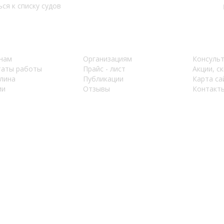
ся к списку судов
нам
Организациям
Консуль
таты работы
Прайс - лист
Акции, с
лина
Публикации
Карта са
ии
Отзывы
Контакт