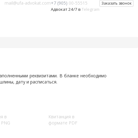
mail@ufa-advokat.com
+7 (905)
00-55515
Заказать звонок
Адвокат 24/7 в
Telegram
аполненными реквизитами. В бланке необходимо
лины, дату и расписаться.
я в
Квитанция в
 PNG
формате PDF