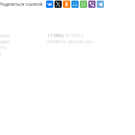
Поделиться ссылкой:
тации
+7 (905)
00-55515
кидки
mail@ufa-advokat.com
йта
ы