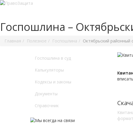
Госпошлина – Октябрьск
Главная
Полезное
Госпошлина
Октябрьский районный с
Госпошлина в суд
Калькуляторы
Квитан
вписать
Кодексы и законы
Документы
Скач
Справочник
Квитан
формат