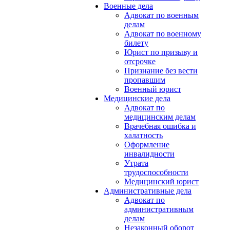
Военные дела
Адвокат по военным
делам
Адвокат по военному
билету
Юрист по призыву и
отсрочке
Признание без вести
пропавшим
Военный юрист
Медицинские дела
Адвокат по
медицинским делам
Врачебная ошибка и
халатность
Оформление
инвалидности
Утрата
трудоспособности
Медицинский юрист
Административные дела
Адвокат по
административным
делам
Незаконный оборот