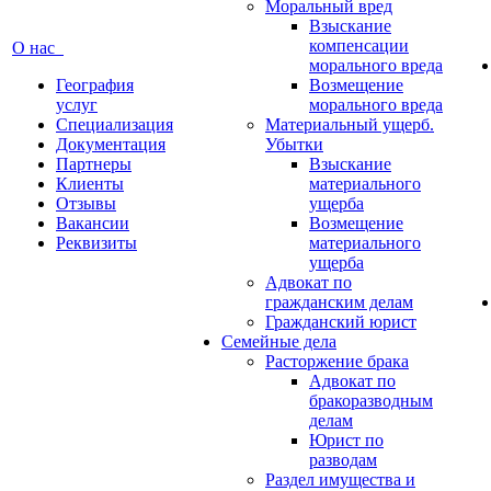
Моральный вред
Взыскание
компенсации
О нас
морального вреда
География
Возмещение
услуг
морального вреда
Специализация
Материальный ущерб.
Документация
Убытки
Партнеры
Взыскание
Клиенты
материального
Отзывы
ущерба
Вакансии
Возмещение
Реквизиты
материального
ущерба
Адвокат по
гражданским делам
Гражданский юрист
Семейные дела
Расторжение брака
Адвокат по
бракоразводным
делам
Юрист по
разводам
Раздел имущества и