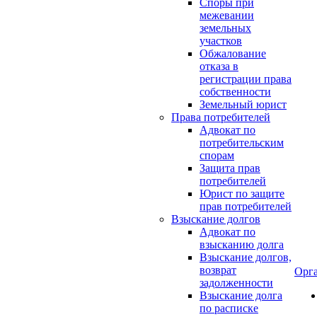
Споры при
межевании
земельных
участков
Обжалование
отказа в
регистрации права
собственности
Земельный юрист
Права потребителей
Адвокат по
потребительским
спорам
Защита прав
потребителей
Юрист по защите
прав потребителей
Взыскание долгов
Адвокат по
взысканию долга
Взыскание долгов,
возврат
Орг
задолженности
Взыскание долга
по расписке