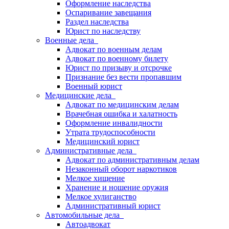
Оформление наследства
Оспаривание завещания
Раздел наследства
Юрист по наследству
Военные дела
Адвокат по военным делам
Адвокат по военному билету
Юрист по призыву и отсрочке
Признание без вести пропавшим
Военный юрист
Медицинские дела
Адвокат по медицинским делам
Врачебная ошибка и халатность
Оформление инвалидности
Утрата трудоспособности
Медицинский юрист
Административные дела
Адвокат по административным делам
Незаконный оборот наркотиков
Мелкое хищение
Хранение и ношение оружия
Мелкое хулиганство
Административный юрист
Автомобильные дела
Автоадвокат