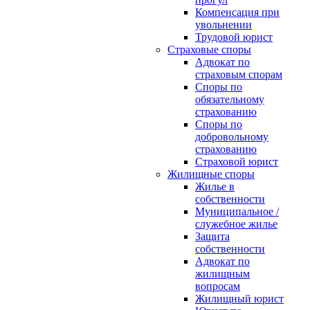
Компенсация при
увольнении
Трудовой юрист
Страховые споры
Адвокат по
страховым спорам
Споры по
обязательному
страхованию
Споры по
добровольному
страхованию
Страховой юрист
Жилищные споры
Жилье в
собственности
Муниципальное /
служебное жилье
Защита
собственности
Адвокат по
жилищным
вопросам
Жилищный юрист