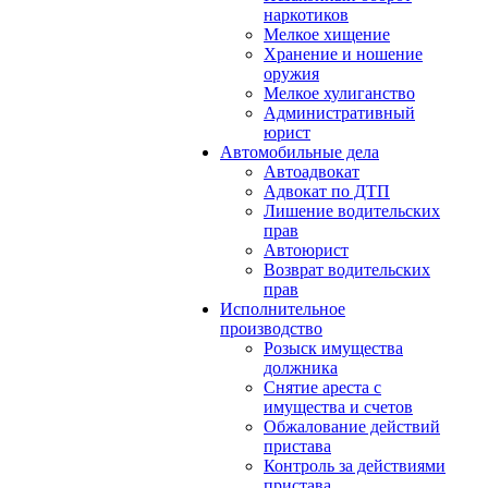
наркотиков
Мелкое хищение
Хранение и ношение
оружия
Мелкое хулиганство
Административный
юрист
Автомобильные дела
Автоадвокат
Адвокат по ДТП
Лишение водительских
прав
Автоюрист
Возврат водительских
прав
Исполнительное
производство
Розыск имущества
должника
Снятие ареста с
имущества и счетов
Обжалование действий
пристава
Контроль за действиями
пристава