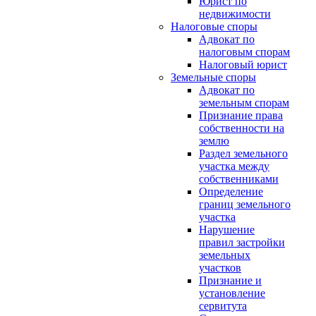
Юрист по
недвижимости
Налоговые споры
Адвокат по
налоговым спорам
Налоговый юрист
Земельные споры
Адвокат по
земельным спорам
Признание права
собственности на
землю
Раздел земельного
участка между
собственниками
Определение
границ земельного
участка
Нарушение
правил застройки
земельных
участков
Признание и
установление
сервитута