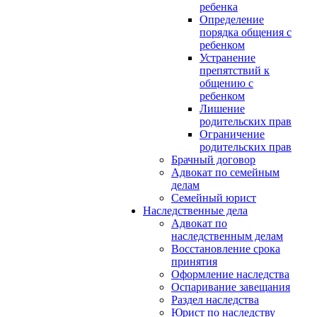
ребенка
Определение
порядка общения с
ребенком
Устранение
препятствий к
общению с
ребенком
Лишение
родительских прав
Ограничение
родительских прав
Брачный договор
Адвокат по семейным
делам
Семейный юрист
Наследственные дела
Адвокат по
наследственным делам
Восстановление срока
принятия
Оформление наследства
Оспаривание завещания
Раздел наследства
Юрист по наследству