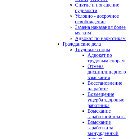
Снятие и погашение
судимости
Условно - досрочное
освобождение
Замена наказания более
мягким
Адвокат по наркотикам
Гражданские дела
Трудовые споры
Адвокат по
трудовым спорам
Отмена
дисциплинарного
взыскания
Восстановление
на работе
Возмещение
ущерба здоровью
работника
Взыскание
заработной платы
Взыскание
заработка за
вынужденный
прогул