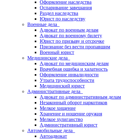
Оформление наследства
Оспаривание завещания
Раздел наследства
Юрист по наследству
Военные дела
Адвокат по военным делам
Адвокат по военному билету
Юрист по призыву и отсрочке
Признание без вести пропавшим
Военный юрист
Медицинские дела
Адвокат по медицинским делам
Врачебная ошибка и халатность
Оформление инвалидности
Утрата трудоспособности
Медицинский юрист
Административные дела
Адвокат по административным делам
Незаконный оборот наркотиков
Мелкое хищение
Хранение и ношение оружия
Мелкое хулиганство
Административный юрист
Автомобильные дела
Автоадвокат