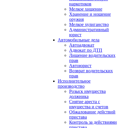
наркотиков
Мелкое хищение
Хранение и ношение
оружия
Мелкое хулиганство
Административный
юрист
Автомобильные дела
Автоадвокат
Адвокат по ДТП
Лишение водительских
прав
Автоюрист
Возврат водительских
прав
Исполнительное
производство
Розыск имущества
должника
Снятие ареста с
имущества и счетов
Обжалование действий
пристава
Контроль за действиями
пристава