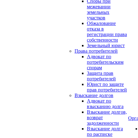
Споры при
межевании
земельных
участков
Обжалование
отказа в
регистрации права
собственности
Земельный юрист
Права потребителей
Адвокат по
потребительским
спорам
Защита прав
потребителей
Юрист по защите
прав потребителей
Взыскание долгов
Адвокат по
взысканию долга
Взыскание долгов,
возврат
Орг
задолженности
Взыскание долга
по расписке