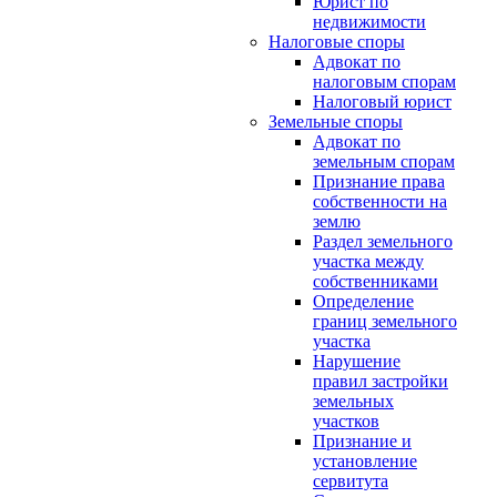
Юрист по
недвижимости
Налоговые споры
Адвокат по
налоговым спорам
Налоговый юрист
Земельные споры
Адвокат по
земельным спорам
Признание права
собственности на
землю
Раздел земельного
участка между
собственниками
Определение
границ земельного
участка
Нарушение
правил застройки
земельных
участков
Признание и
установление
сервитута