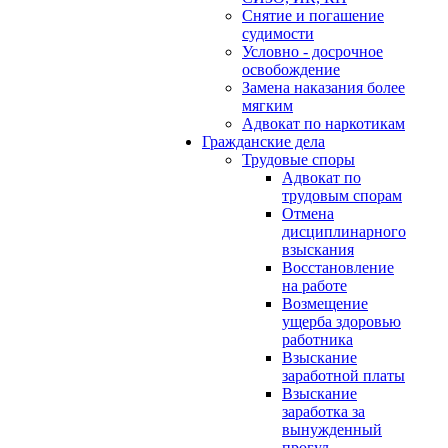
Снятие и погашение
судимости
Условно - досрочное
освобождение
Замена наказания более
мягким
Адвокат по наркотикам
Гражданские дела
Трудовые споры
Адвокат по
трудовым спорам
Отмена
дисциплинарного
взыскания
Восстановление
на работе
Возмещение
ущерба здоровью
работника
Взыскание
заработной платы
Взыскание
заработка за
вынужденный
прогул