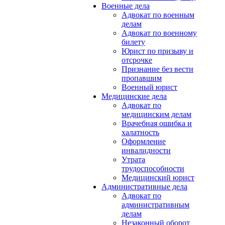
Военные дела
Адвокат по военным
делам
Адвокат по военному
билету
Юрист по призыву и
отсрочке
Признание без вести
пропавшим
Военный юрист
Медицинские дела
Адвокат по
медицинским делам
Врачебная ошибка и
халатность
Оформление
инвалидности
Утрата
трудоспособности
Медицинский юрист
Административные дела
Адвокат по
административным
делам
Незаконный оборот