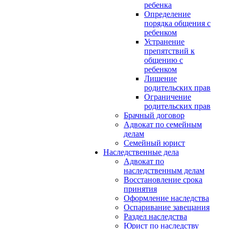
ребенка
Определение
порядка общения с
ребенком
Устранение
препятствий к
общению с
ребенком
Лишение
родительских прав
Ограничение
родительских прав
Брачный договор
Адвокат по семейным
делам
Семейный юрист
Наследственные дела
Адвокат по
наследственным делам
Восстановление срока
принятия
Оформление наследства
Оспаривание завещания
Раздел наследства
Юрист по наследству