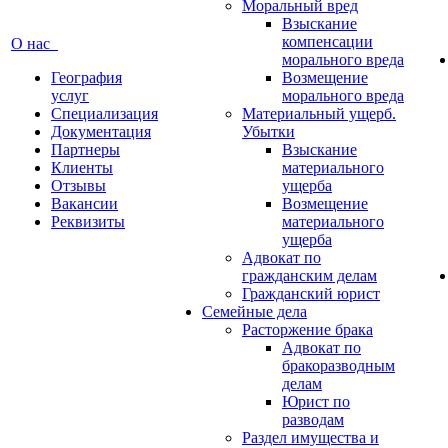
Моральный вред
Взыскание
компенсации
О нас
морального вреда
География
Возмещение
услуг
морального вреда
Специализация
Материальный ущерб.
Документация
Убытки
Партнеры
Взыскание
Клиенты
материального
Отзывы
ущерба
Вакансии
Возмещение
Реквизиты
материального
ущерба
Адвокат по
гражданским делам
Гражданский юрист
Семейные дела
Расторжение брака
Адвокат по
бракоразводным
делам
Юрист по
разводам
Раздел имущества и