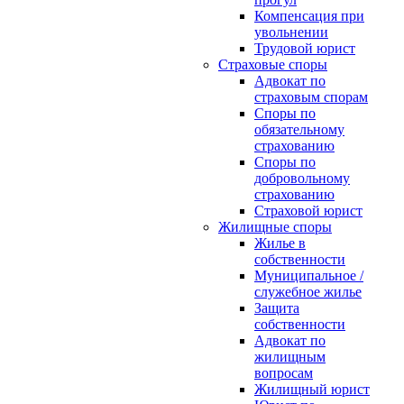
Компенсация при
увольнении
Трудовой юрист
Страховые споры
Адвокат по
страховым спорам
Споры по
обязательному
страхованию
Споры по
добровольному
страхованию
Страховой юрист
Жилищные споры
Жилье в
собственности
Муниципальное /
служебное жилье
Защита
собственности
Адвокат по
жилищным
вопросам
Жилищный юрист