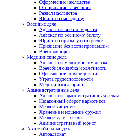
Оформление наследства
Оспаривание завещания
Раздел наследства
Юрист по наследству
Военные дела
Адвокат по военным делам
Адвокат по военному билету
Юрист по призыву и отсрочке
Признание без вести пропавшим
Военный юрист
Медицинские дела
Адвокат по медицинским делам
Врачебная ошибка и халатность
Оформление инвалидности
Утрата трудоспособности
Медицинский юрист
Административные дела
Адвокат по административным делам
Незаконный оборот наркотиков
Мелкое хищение
Хранение и ношение оружия
Мелкое хулиганство
Административный юрист
Автомобильные дела
Автоадвокат