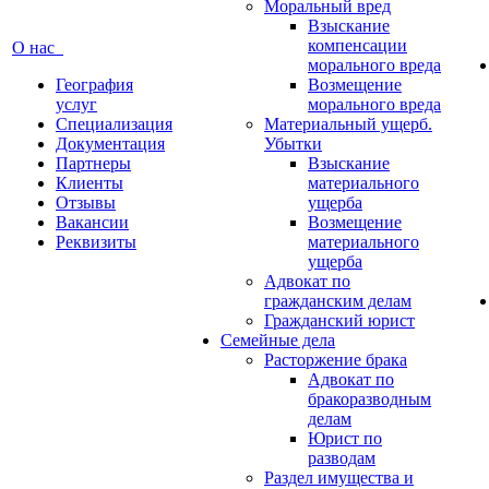
Моральный вред
Взыскание
компенсации
О нас
морального вреда
География
Возмещение
услуг
морального вреда
Специализация
Материальный ущерб.
Документация
Убытки
Партнеры
Взыскание
Клиенты
материального
Отзывы
ущерба
Вакансии
Возмещение
Реквизиты
материального
ущерба
Адвокат по
гражданским делам
Гражданский юрист
Семейные дела
Расторжение брака
Адвокат по
бракоразводным
делам
Юрист по
разводам
Раздел имущества и