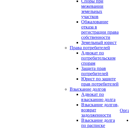
Споры при
межевании
земельных
участков
Обжалование
отказа в
регистрации права
собственности
Земельный юрист
Права потребителей
Адвокат по
потребительским
спорам
Защита прав
потребителей
Юрист по защите
прав потребителей
Взыскание долгов
Адвокат по
взысканию долга
Взыскание долгов,
возврат
Орг
задолженности
Взыскание долга
по расписке