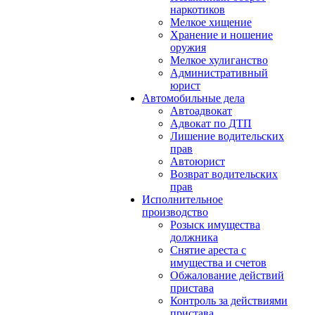
наркотиков
Мелкое хищение
Хранение и ношение
оружия
Мелкое хулиганство
Административный
юрист
Автомобильные дела
Автоадвокат
Адвокат по ДТП
Лишение водительских
прав
Автоюрист
Возврат водительских
прав
Исполнительное
производство
Розыск имущества
должника
Снятие ареста с
имущества и счетов
Обжалование действий
пристава
Контроль за действиями
пристава