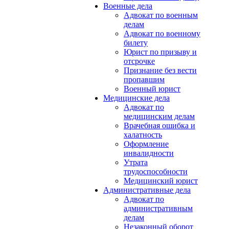
Военные дела
Адвокат по военным
делам
Адвокат по военному
билету
Юрист по призыву и
отсрочке
Признание без вести
пропавшим
Военный юрист
Медицинские дела
Адвокат по
медицинским делам
Врачебная ошибка и
халатность
Оформление
инвалидности
Утрата
трудоспособности
Медицинский юрист
Административные дела
Адвокат по
административным
делам
Незаконный оборот