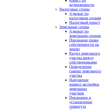
Юрист по
недвижимости
Налоговые споры
Адвокат по
налоговым спорам
Налоговый юрист
Земельные споры
Адвокат по
земельным спорам
Признание права
собственности на
землю
Раздел земельного
участка между
собственниками
Определение
границ земельного
участка
Нарушение
правил застройки
земельных
участков
Признание и
установление
сервитута