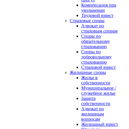
Компенсация при
увольнении
Трудовой юрист
Страховые споры
Адвокат по
страховым спорам
Споры по
обязательному
страхованию
Споры по
добровольному
страхованию
Страховой юрист
Жилищные споры
Жилье в
собственности
Муниципальное /
служебное жилье
Защита
собственности
Адвокат по
жилищным
вопросам
Жилищный юрист