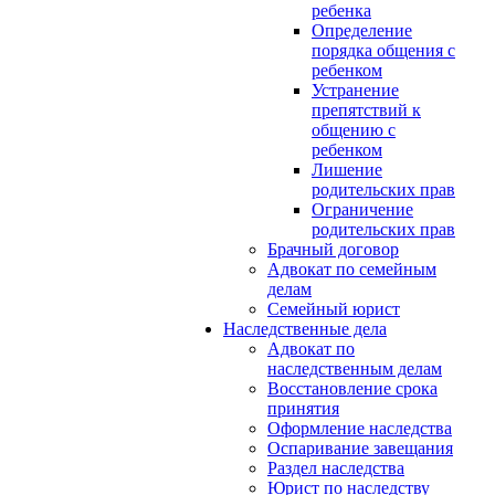
ребенка
Определение
порядка общения с
ребенком
Устранение
препятствий к
общению с
ребенком
Лишение
родительских прав
Ограничение
родительских прав
Брачный договор
Адвокат по семейным
делам
Семейный юрист
Наследственные дела
Адвокат по
наследственным делам
Восстановление срока
принятия
Оформление наследства
Оспаривание завещания
Раздел наследства
Юрист по наследству