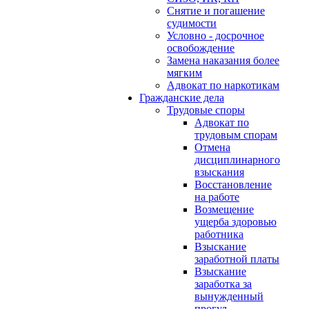
Снятие и погашение
судимости
Условно - досрочное
освобождение
Замена наказания более
мягким
Адвокат по наркотикам
Гражданские дела
Трудовые споры
Адвокат по
трудовым спорам
Отмена
дисциплинарного
взыскания
Восстановление
на работе
Возмещение
ущерба здоровью
работника
Взыскание
заработной платы
Взыскание
заработка за
вынужденный
прогул