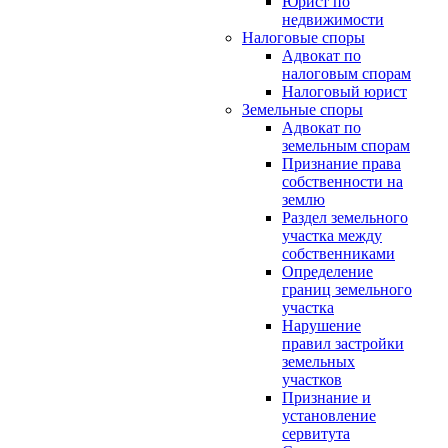
Юрист по
недвижимости
Налоговые споры
Адвокат по
налоговым спорам
Налоговый юрист
Земельные споры
Адвокат по
земельным спорам
Признание права
собственности на
землю
Раздел земельного
участка между
собственниками
Определение
границ земельного
участка
Нарушение
правил застройки
земельных
участков
Признание и
установление
сервитута