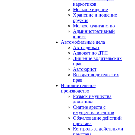
наркотиков
Мелкое хищение
Хранение и ношение
оружия
Мелкое хулиганство
Административный
юрист
Автомобильные дела
Автоадвокат
Адвокат по ДТП
Лишение водительских
прав
Автоюрист
Возврат водительских
прав
Исполнительное
производство
Розыск имущества
должника
Снятие ареста с
имущества и счетов
Обжалование действий
пристава
Контроль за действиями
пристава