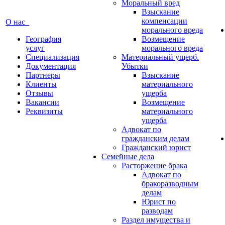
Моральный вред
Взыскание
компенсации
О нас
морального вреда
География
Возмещение
услуг
морального вреда
Специализация
Материальный ущерб.
Документация
Убытки
Партнеры
Взыскание
Клиенты
материального
Отзывы
ущерба
Вакансии
Возмещение
Реквизиты
материального
ущерба
Адвокат по
гражданским делам
Гражданский юрист
Семейные дела
Расторжение брака
Адвокат по
бракоразводным
делам
Юрист по
разводам
Раздел имущества и