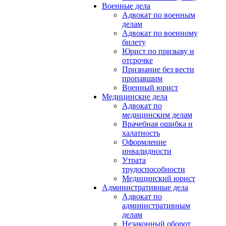
Военные дела
Адвокат по военным
делам
Адвокат по военному
билету
Юрист по призыву и
отсрочке
Признание без вести
пропавшим
Военный юрист
Медицинские дела
Адвокат по
медицинским делам
Врачебная ошибка и
халатность
Оформление
инвалидности
Утрата
трудоспособности
Медицинский юрист
Административные дела
Адвокат по
административным
делам
Незаконный оборот