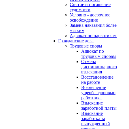
Снятие и погашение
судимости
Условно - досрочное
освобождение
Замена наказания более
мягким
Адвокат по наркотикам
Гражданские дела
Трудовые споры
Адвокат по
трудовым спорам
Отмена
дисциплинарного
взыскания
Восстановление
на работе
Возмещение
ущерба здоровью
работника
Взыскание
заработной платы
Взыскание
заработка за
вынужденный
прогул