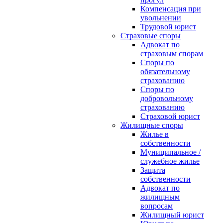
Компенсация при
увольнении
Трудовой юрист
Страховые споры
Адвокат по
страховым спорам
Споры по
обязательному
страхованию
Споры по
добровольному
страхованию
Страховой юрист
Жилищные споры
Жилье в
собственности
Муниципальное /
служебное жилье
Защита
собственности
Адвокат по
жилищным
вопросам
Жилищный юрист