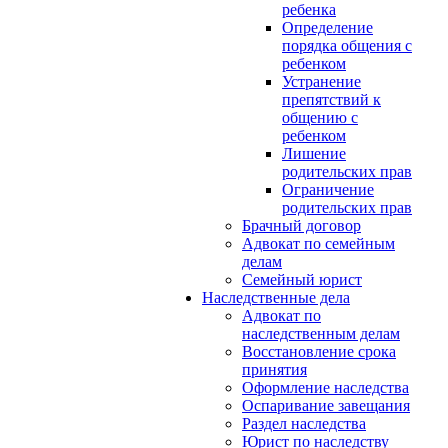
ребенка
Определение
порядка общения с
ребенком
Устранение
препятствий к
общению с
ребенком
Лишение
родительских прав
Ограничение
родительских прав
Брачный договор
Адвокат по семейным
делам
Семейный юрист
Наследственные дела
Адвокат по
наследственным делам
Восстановление срока
принятия
Оформление наследства
Оспаривание завещания
Раздел наследства
Юрист по наследству