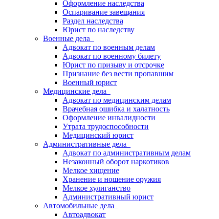
Оформление наследства
Оспаривание завещания
Раздел наследства
Юрист по наследству
Военные дела
Адвокат по военным делам
Адвокат по военному билету
Юрист по призыву и отсрочке
Признание без вести пропавшим
Военный юрист
Медицинские дела
Адвокат по медицинским делам
Врачебная ошибка и халатность
Оформление инвалидности
Утрата трудоспособности
Медицинский юрист
Административные дела
Адвокат по административным делам
Незаконный оборот наркотиков
Мелкое хищение
Хранение и ношение оружия
Мелкое хулиганство
Административный юрист
Автомобильные дела
Автоадвокат