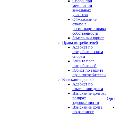
Споры при
межевании
земельных
участков
Обжалование
отказа в
регистрации права
собственности
Земельный юрист
Права потребителей
Адвокат по
потребительским
спорам
Защита прав
потребителей
Юрист по защите
прав потребителей
Взыскание долгов
Адвокат по
взысканию долга
Взыскание долгов,
возврат
Орг
задолженности
Взыскание долга
по расписке