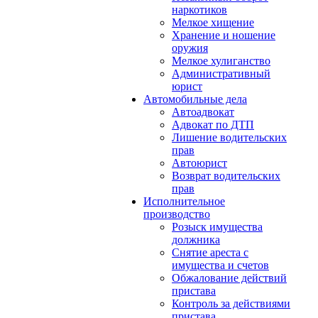
наркотиков
Мелкое хищение
Хранение и ношение
оружия
Мелкое хулиганство
Административный
юрист
Автомобильные дела
Автоадвокат
Адвокат по ДТП
Лишение водительских
прав
Автоюрист
Возврат водительских
прав
Исполнительное
производство
Розыск имущества
должника
Снятие ареста с
имущества и счетов
Обжалование действий
пристава
Контроль за действиями
пристава