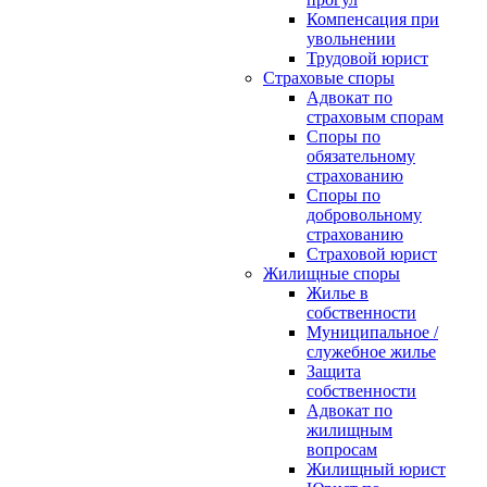
Компенсация при
увольнении
Трудовой юрист
Страховые споры
Адвокат по
страховым спорам
Споры по
обязательному
страхованию
Споры по
добровольному
страхованию
Страховой юрист
Жилищные споры
Жилье в
собственности
Муниципальное /
служебное жилье
Защита
собственности
Адвокат по
жилищным
вопросам
Жилищный юрист