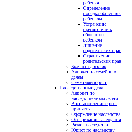
ребенка
Определение
порядка общения с
ребенком
Устранение
препятствий к
общению с
ребенком
Лишение
родительских прав
Ограничение
родительских прав
Брачный договор
Адвокат по семейным
делам
Семейный юрист
Наследственные дела
Адвокат по
наследственным делам
Восстановление срока
принятия
Оформление наследства
Оспаривание завещания
Раздел наследства
Юрист по наследству