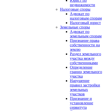
Юрист по
недвижимости
Налоговые споры
Адвокат по
налоговым спорам
Налоговый юрист
Земельные споры
Адвокат по
земельным спорам
Признание права
собственности на
землю
Раздел земельного
участка между
собственниками
Определение
границ земельного
участка
Нарушение
правил застройки
земельных
участков
Признание и
установление
сервитута