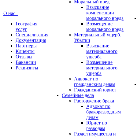
Моральный вред
Взыскание
компенсации
О нас
морального вреда
География
Возмещение
услуг
морального вреда
Специализация
Материальный ущерб.
Документация
Убытки
Партнеры
Взыскание
Клиенты
материального
Отзывы
ущерба
Вакансии
Возмещение
Реквизиты
материального
ущерба
Адвокат по
гражданским делам
Гражданский юрист
Семейные дела
Расторжение брака
Адвокат по
бракоразводным
делам
Юрист по
разводам
Раздел имущества и