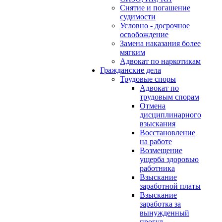
Снятие и погашение
судимости
Условно - досрочное
освобождение
Замена наказания более
мягким
Адвокат по наркотикам
Гражданские дела
Трудовые споры
Адвокат по
трудовым спорам
Отмена
дисциплинарного
взыскания
Восстановление
на работе
Возмещение
ущерба здоровью
работника
Взыскание
заработной платы
Взыскание
заработка за
вынужденный
прогул