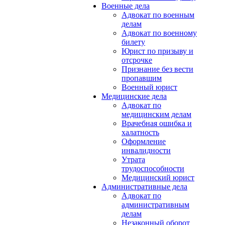
Военные дела
Адвокат по военным
делам
Адвокат по военному
билету
Юрист по призыву и
отсрочке
Признание без вести
пропавшим
Военный юрист
Медицинские дела
Адвокат по
медицинским делам
Врачебная ошибка и
халатность
Оформление
инвалидности
Утрата
трудоспособности
Медицинский юрист
Административные дела
Адвокат по
административным
делам
Незаконный оборот