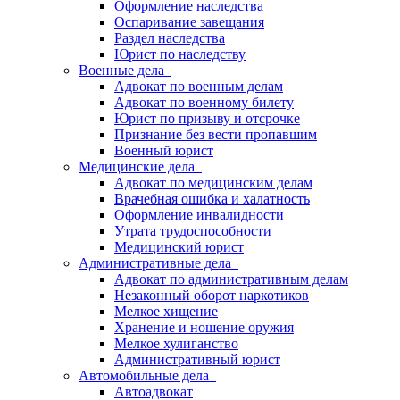
Оформление наследства
Оспаривание завещания
Раздел наследства
Юрист по наследству
Военные дела
Адвокат по военным делам
Адвокат по военному билету
Юрист по призыву и отсрочке
Признание без вести пропавшим
Военный юрист
Медицинские дела
Адвокат по медицинским делам
Врачебная ошибка и халатность
Оформление инвалидности
Утрата трудоспособности
Медицинский юрист
Административные дела
Адвокат по административным делам
Незаконный оборот наркотиков
Мелкое хищение
Хранение и ношение оружия
Мелкое хулиганство
Административный юрист
Автомобильные дела
Автоадвокат