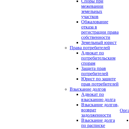
Споры при
межевании
земельных
участков
Обжалование
отказа в
регистрации права
собственности
Земельный юрист
Права потребителей
Адвокат по
потребительским
спорам
Защита прав
потребителей
Юрист по защите
прав потребителей
Взыскание долгов
Адвокат по
взысканию долга
Взыскание долгов,
возврат
Орг
задолженности
Взыскание долга
по расписке