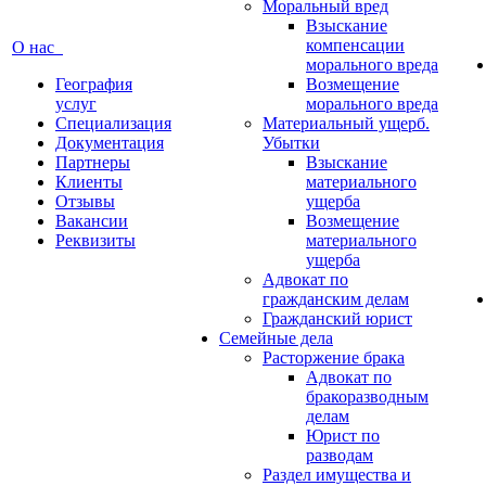
Моральный вред
Взыскание
компенсации
О нас
морального вреда
География
Возмещение
услуг
морального вреда
Специализация
Материальный ущерб.
Документация
Убытки
Партнеры
Взыскание
Клиенты
материального
Отзывы
ущерба
Вакансии
Возмещение
Реквизиты
материального
ущерба
Адвокат по
гражданским делам
Гражданский юрист
Семейные дела
Расторжение брака
Адвокат по
бракоразводным
делам
Юрист по
разводам
Раздел имущества и