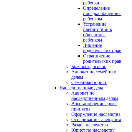
ребенка
Определение
порядка общения с
ребенком
Устранение
препятствий к
общению с
ребенком
Лишение
родительских прав
Ограничение
родительских прав
Брачный договор
Адвокат по семейным
делам
Семейный юрист
Наследственные дела
Адвокат по
наследственным делам
Восстановление срока
принятия
Оформление наследства
Оспаривание завещания
Раздел наследства
Юрист по наследству