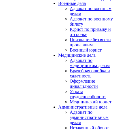
Военные дела
Адвокат по военным
делам
Адвокат по военному
билету
Юрист по призыву и
отсрочке
Признание без вести
пропавшим
Военный юрист
Медицинские дела
Адвокат по
медицинским делам
Врачебная ошибка и
халатность
Оформление
инвалидности
Утрата
трудоспособности
Медицинский юрист
Административные дела
Адвокат по
административным
делам
Незаконный оборот