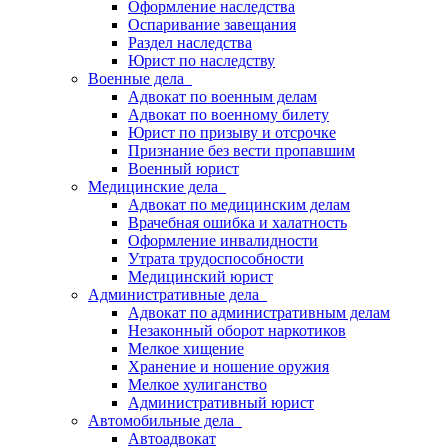
Оформление наследства
Оспаривание завещания
Раздел наследства
Юрист по наследству
Военные дела
Адвокат по военным делам
Адвокат по военному билету
Юрист по призыву и отсрочке
Признание без вести пропавшим
Военный юрист
Медицинские дела
Адвокат по медицинским делам
Врачебная ошибка и халатность
Оформление инвалидности
Утрата трудоспособности
Медицинский юрист
Административные дела
Адвокат по административным делам
Незаконный оборот наркотиков
Мелкое хищение
Хранение и ношение оружия
Мелкое хулиганство
Административный юрист
Автомобильные дела
Автоадвокат