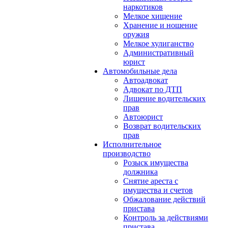
наркотиков
Мелкое хищение
Хранение и ношение
оружия
Мелкое хулиганство
Административный
юрист
Автомобильные дела
Автоадвокат
Адвокат по ДТП
Лишение водительских
прав
Автоюрист
Возврат водительских
прав
Исполнительное
производство
Розыск имущества
должника
Снятие ареста с
имущества и счетов
Обжалование действий
пристава
Контроль за действиями
пристава