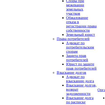
Споры при
межевании
земельных
участков
Обжалование
отказа в
регистрации права
собственности
Земельный юрист
Права потребителей
Адвокат по
потребительским
спорам
Защита прав
потребителей
Юрист по защите
прав потребителей
Взыскание долгов
Адвокат по
взысканию долга
Взыскание долгов,
возврат
Орг
задолженности
Взыскание долга
по расписке