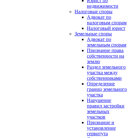
Юрист по
недвижимости
Налоговые споры
Адвокат по
налоговым спорам
Налоговый юрист
Земельные споры
Адвокат по
земельным спорам
Признание права
собственности на
землю
Раздел земельного
участка между
собственниками
Определение
границ земельного
участка
Нарушение
правил застройки
земельных
участков
Признание и
установление
сервитута