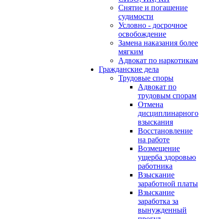
Снятие и погашение
судимости
Условно - досрочное
освобождение
Замена наказания более
мягким
Адвокат по наркотикам
Гражданские дела
Трудовые споры
Адвокат по
трудовым спорам
Отмена
дисциплинарного
взыскания
Восстановление
на работе
Возмещение
ущерба здоровью
работника
Взыскание
заработной платы
Взыскание
заработка за
вынужденный
прогул