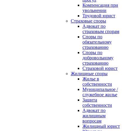
Компенсация при
увольнении
Трудовой юрист
Страховые споры
Адвокат по
страховым спорам
Споры по
обязательному
страхованию
Споры по
добровольному
страхованию
Страховой юрист
Жилищные споры
Жилье в
собственности
Муниципальное /
служебное жилье
Защита
собственности
Адвокат по
жилищным
вопросам
Жилищный юрист